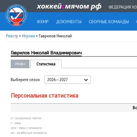
ФЕДЕРАЦИЯ ХО
ФХМР
ДОКУМЕНТЫ
СБОРНЫЕ КОМАНДЫ
Реестр
>
Игроки
> Гаврилов Николай
Гаврилов Николай Владимирович
Инфо
Статистика
Выберите сезон
2026—2027
Персональная статистика
Вс
и - сыгранные матчи
г - голы
пен - голы с пенальти
нп - незабитые пенальти