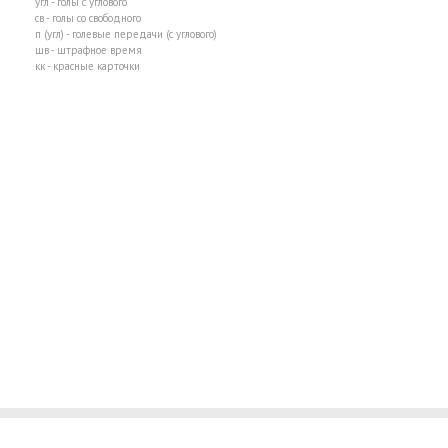
угл - голы с углового
св - голы со свободного
п (угл) - голевые передачи (с углового)
шв - штрафное время
кк - красные карточки