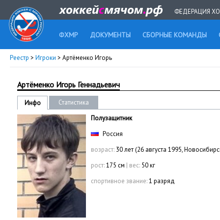
ФЕДЕРАЦИЯ ХО
ФХМР
ДОКУМЕНТЫ
СБОРНЫЕ КОМАНДЫ
Реестр
>
Игроки
> Артёменко Игорь
Артёменко Игорь Геннадьевич
Статистика
Инфо
Полузащитник
Россия
возраст:
30 лет (26 августа 1995, Новосибирс
рост:
175 см
|
вес:
50 кг
спортивное звание:
1 разряд