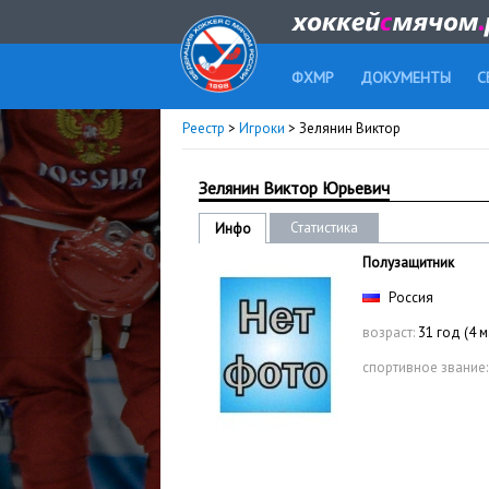
ФХМР
ДОКУМЕНТЫ
С
Реестр
>
Игроки
> Зелянин Виктор
Зелянин Виктор Юрьевич
Статистика
Инфо
Полузащитник
Россия
возраст:
31 год (4 
спортивное звание: