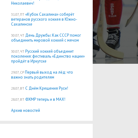
Николаевич!
«Кубок Сахалина» соберёт
31.07, ПТ
ветеранов русского хоккея в Южно-
Сахалинске
День Дружбы: Как СССР помог
30.07, ЧТ
объединить мировой хоккей с мячом
Русский хоккей объединит
30.07, ЧТ
поколения: фестиваль «Единство нации»
пройдёт в Иркутске
Первый выход на лёд: что
29.07, СР
важно знать родителям
С Днём Крещения Руси!
28.07, ВТ
ФХМР теперь и в MAX!
28.07, ВТ
Архив новостей