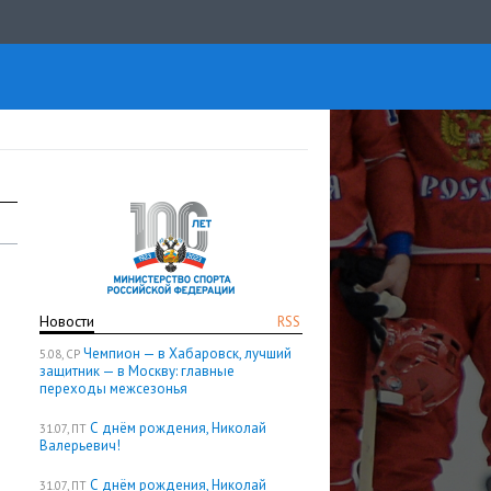
Новости
RSS
Чемпион — в Хабаровск, лучший
5.08, СР
защитник — в Москву: главные
переходы межсезонья
С днём рождения, Николай
31.07, ПТ
Валерьевич!
С днём рождения, Николай
31.07, ПТ