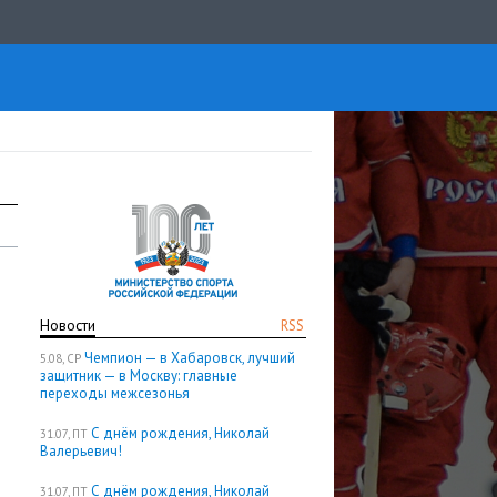
Новости
RSS
Чемпион — в Хабаровск, лучший
5.08, СР
защитник — в Москву: главные
переходы межсезонья
С днём рождения, Николай
31.07, ПТ
Валерьевич!
С днём рождения, Николай
31.07, ПТ