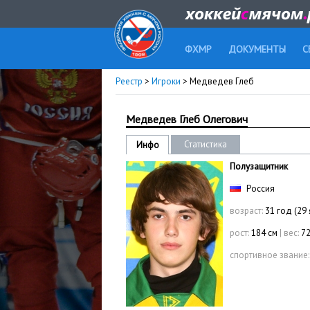
ФХМР
ДОКУМЕНТЫ
С
Реестр
>
Игроки
> Медведев Глеб
Медведев Глеб Олегович
Статистика
Инфо
Полузащитник
Россия
возраст:
31 год (29 
рост:
184 см
|
вес:
72
спортивное звание: