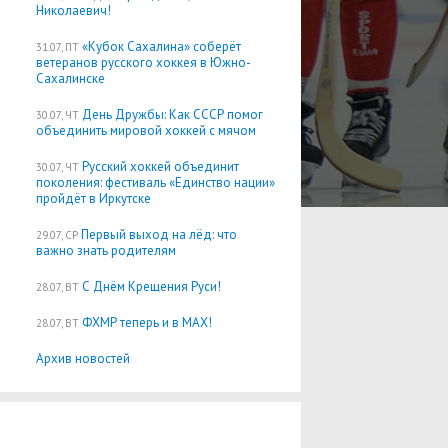
Николаевич!
«Кубок Сахалина» соберёт
31.07, ПТ
ветеранов русского хоккея в Южно-
Сахалинске
День Дружбы: Как СССР помог
30.07, ЧТ
объединить мировой хоккей с мячом
Русский хоккей объединит
30.07, ЧТ
поколения: фестиваль «Единство нации»
пройдёт в Иркутске
Первый выход на лёд: что
29.07, СР
важно знать родителям
С Днём Крещения Руси!
28.07, ВТ
ФХМР теперь и в MAX!
28.07, ВТ
Архив новостей