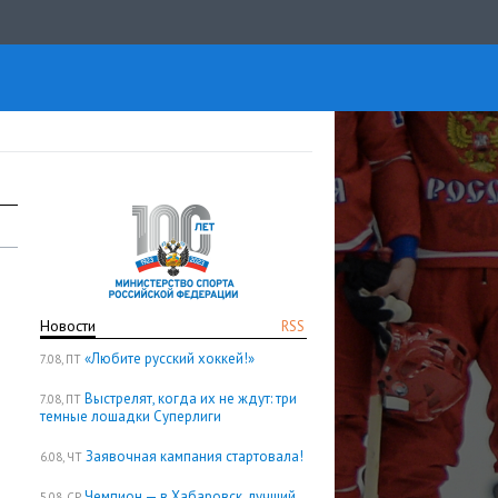
Новости
RSS
«Любите русский хоккей!»
7.08, ПТ
Выстрелят, когда их не ждут: три
7.08, ПТ
темные лошадки Суперлиги
Заявочная кампания стартовала!
6.08, ЧТ
Чемпион — в Хабаровск, лучший
5.08, СР