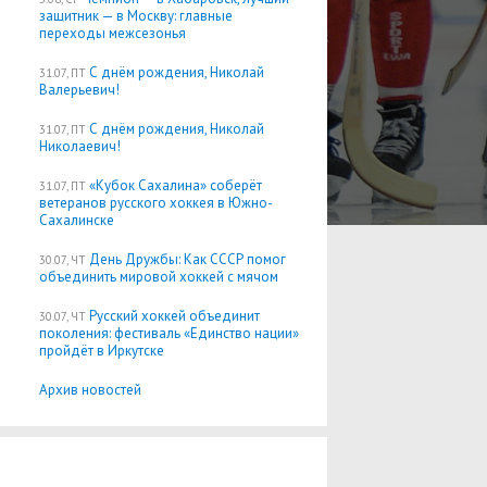
защитник — в Москву: главные
переходы межсезонья
С днём рождения, Николай
31.07, ПТ
Валерьевич!
С днём рождения, Николай
31.07, ПТ
Николаевич!
«Кубок Сахалина» соберёт
31.07, ПТ
ветеранов русского хоккея в Южно-
Сахалинске
День Дружбы: Как СССР помог
30.07, ЧТ
объединить мировой хоккей с мячом
Русский хоккей объединит
30.07, ЧТ
поколения: фестиваль «Единство нации»
пройдёт в Иркутске
Архив новостей