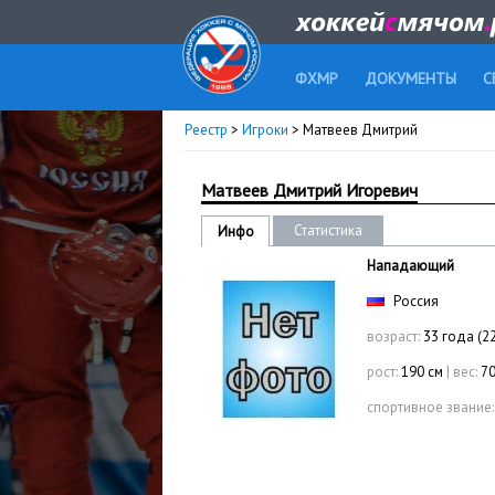
ФХМР
ДОКУМЕНТЫ
С
Реестр
>
Игроки
> Матвеев Дмитрий
Матвеев Дмитрий Игоревич
Статистика
Инфо
Нападающий
Россия
возраст:
33 года (22
рост:
190 см
|
вес:
70
спортивное звание: