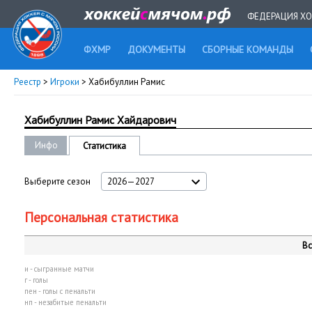
ФЕДЕРАЦИЯ ХО
ФХМР
ДОКУМЕНТЫ
СБОРНЫЕ КОМАНДЫ
Реестр
>
Игроки
> Хабибуллин Рамис
Хабибуллин Рамис Хайдарович
Инфо
Статистика
Выберите сезон
2026—2027
Персональная статистика
Вс
и - сыгранные матчи
г - голы
пен - голы с пенальти
нп - незабитые пенальти