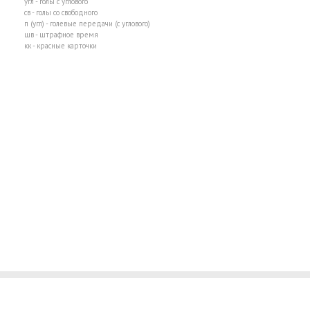
угл - голы с углового
св - голы со свободного
п (угл) - голевые передачи (с углового)
шв - штрафное время
кк - красные карточки