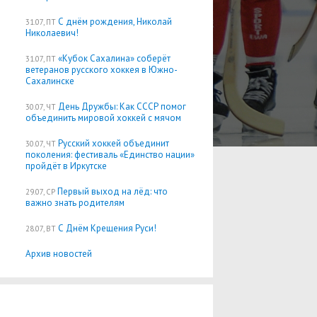
С днём рождения, Николай
31.07, ПТ
Николаевич!
«Кубок Сахалина» соберёт
31.07, ПТ
ветеранов русского хоккея в Южно-
Сахалинске
День Дружбы: Как СССР помог
30.07, ЧТ
объединить мировой хоккей с мячом
Русский хоккей объединит
30.07, ЧТ
поколения: фестиваль «Единство нации»
пройдёт в Иркутске
Первый выход на лёд: что
29.07, СР
важно знать родителям
С Днём Крещения Руси!
28.07, ВТ
Архив новостей