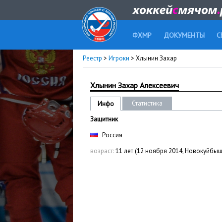
ФХМР
ДОКУМЕНТЫ
С
Реестр
>
Игроки
> Хлынин Захар
Хлынин Захар Алексеевич
Статистика
Инфо
Защитник
Россия
возраст:
11 лет (12 ноября 2014, Новокуйбыш