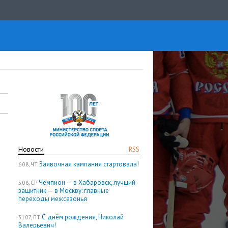
Новости
RSS
Заявочная кампания стартовала!
6.08, ЧТ
Чемпион — в Хабаровск, лучший
5.08, СР
защитник — в Москву: главные
переходы межсезонья
С днём рождения, Николай
31.07, ПТ
Валерьевич!