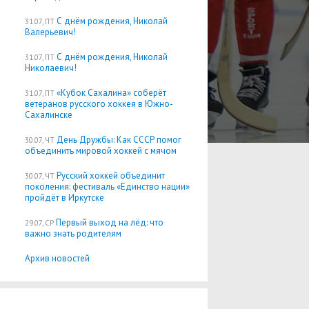
С днём рождения, Николай
31.07, ПТ
Валерьевич!
С днём рождения, Николай
31.07, ПТ
Николаевич!
«Кубок Сахалина» соберёт
31.07, ПТ
ветеранов русского хоккея в Южно-
Сахалинске
День Дружбы: Как СССР помог
30.07, ЧТ
объединить мировой хоккей с мячом
Русский хоккей объединит
30.07, ЧТ
поколения: фестиваль «Единство нации»
пройдёт в Иркутске
Первый выход на лёд: что
29.07, СР
важно знать родителям
Архив новостей