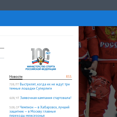
Новости
RSS
Выстрелят, когда их не ждут: три
7.08, ПТ
темные лошадки Суперлиги
Заявочная кампания стартовала!
6.08, ЧТ
Чемпион — в Хабаровск, лучший
5.08, СР
защитник — в Москву: главные
переходы межсезонья