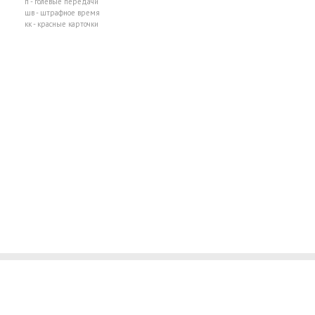
п - голевые передачи
шв - штрафное время
кк - красные карточки