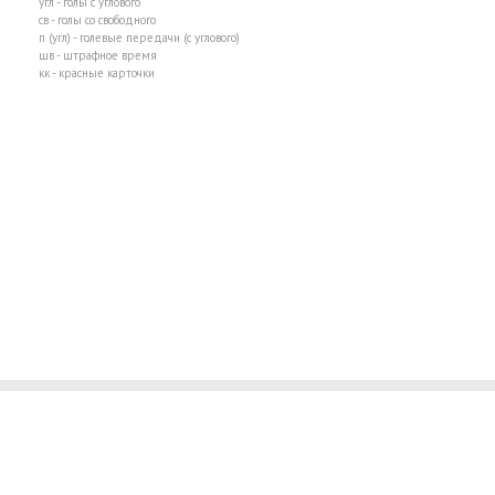
угл - голы с углового
св - голы со свободного
п (угл) - голевые передачи (с углового)
шв - штрафное время
кк - красные карточки