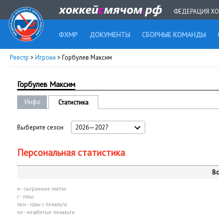
ФЕДЕРАЦИЯ ХО
ФХМР
ДОКУМЕНТЫ
СБОРНЫЕ КОМАНДЫ
Реестр
>
Игроки
> Горбулев Максим
Горбулев Максим
Инфо
Статистика
Выберите сезон
2026—2027
Персональная статистика
Вс
и - сыгранные матчи
г - голы
пен - голы с пенальти
нп - незабитые пенальти