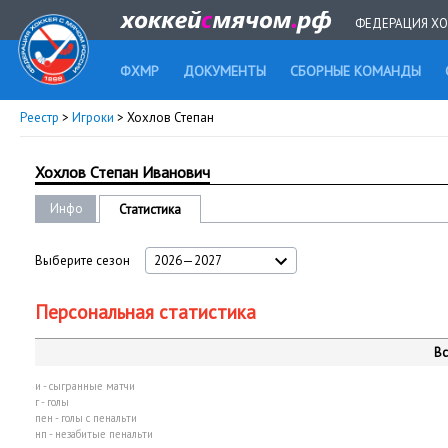
ФЕДЕРАЦИЯ ХО
ФХМР
ДОКУМЕНТЫ
СБОРНЫЕ КОМАНДЫ
Реестр
>
Игроки
> Хохлов Степан
Хохлов Степан Иванович
Инфо
Статистика
Выберите сезон
2026—2027
Персональная статистика
Вс
и - сыгранные матчи
г - голы
пен - голы с пенальти
нп - незабитые пенальти