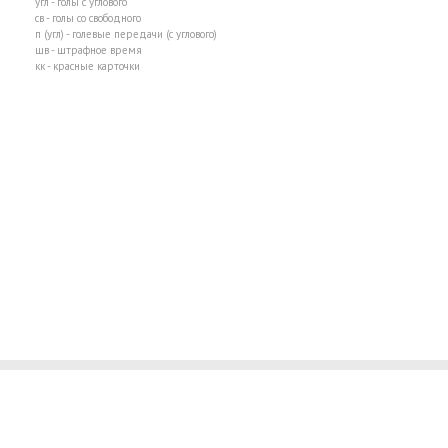
угл - голы с углового
св - голы со свободного
п (угл) - голевые передачи (с углового)
шв - штрафное время
кк - красные карточки