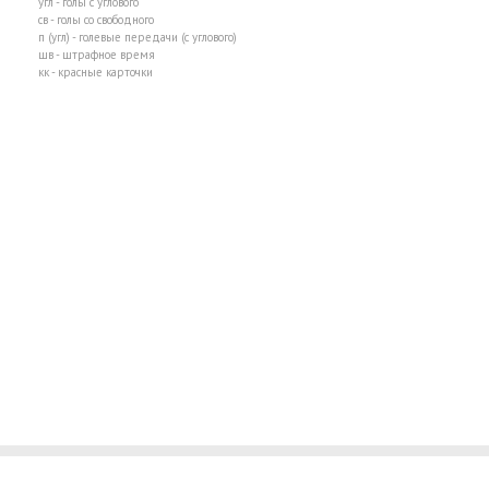
угл - голы с углового
св - голы со свободного
п (угл) - голевые передачи (с углового)
шв - штрафное время
кк - красные карточки