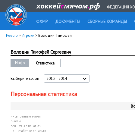
ФЕДЕРАЦИЯ ХО
ФХМР
ДОКУМЕНТЫ
СБОРНЫЕ КОМАНДЫ
Реестр
>
Игроки
> Володин Тимофей
Володин Тимофей Сергеевич
Инфо
Статистика
Выберите сезон
2013—2014
Персональная статистика
Вс
и - сыгранные матчи
г - голы
пен - голы с пенальти
нп - незабитые пенальти