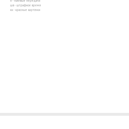
п - голевые передачи
шв - штрафное время
кк - красные карточки