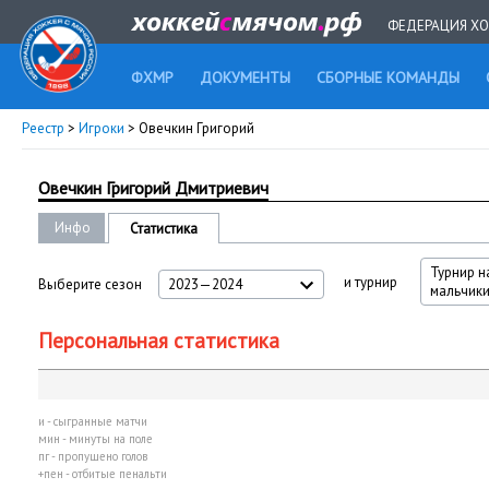
ФЕДЕРАЦИЯ ХО
ФХМР
ДОКУМЕНТЫ
СБОРНЫЕ КОМАНДЫ
Реестр
>
Игроки
> Овечкин Григорий
Овечкин Григорий Дмитриевич
Инфо
Статистика
Турнир н
и турнир
Выберите сезон
2023—2024
мальчики 
Персональная статистика
и - сыгранные матчи
мин - минуты на поле
пг - пропущено голов
+пен - отбитые пенальти