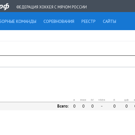
ФЕДЕРАЦИЯ ХОККЕЯ С МЯЧОМ РОССИИ
БОРНЫЕ КОМАНДЫ
СОРЕВНОВАНИЯ
РЕЕСТР
САЙТЫ
и
мин
пг
+пен
п
шв
Всего:
0
0
0
0
0
–