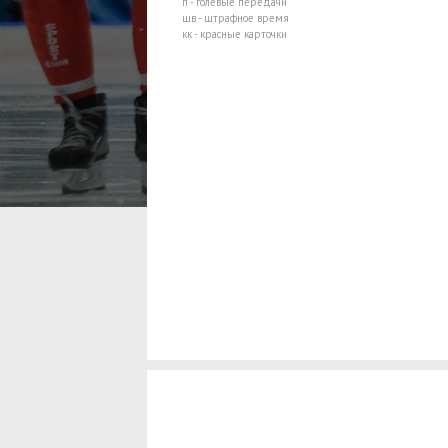
п - голевые передачи
шв - штрафное время
кк - красные карточки