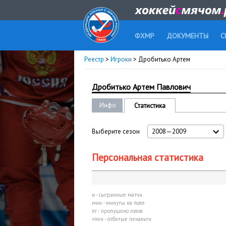
ФХМР
ДОКУМЕНТЫ
С
Реестр
>
Игроки
> Дробитько Артем
Дробитько Артем Павлович
Инфо
Статистика
Выберите сезон
2008—2009
Персональная статистика
и - сыгранные матчи
мин - минуты на поле
пг - пропущено голов
+пен - отбитые пенальти