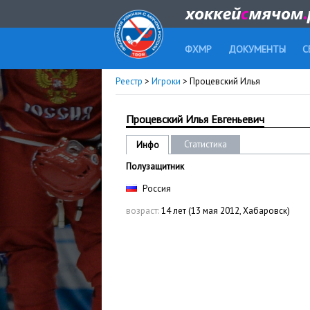
ФХМР
ДОКУМЕНТЫ
С
Реестр
>
Игроки
> Процевский Илья
Процевский Илья Евгеньевич
Статистика
Инфо
Полузащитник
Россия
возраст:
14 лет (13 мая 2012, Хабаровск)