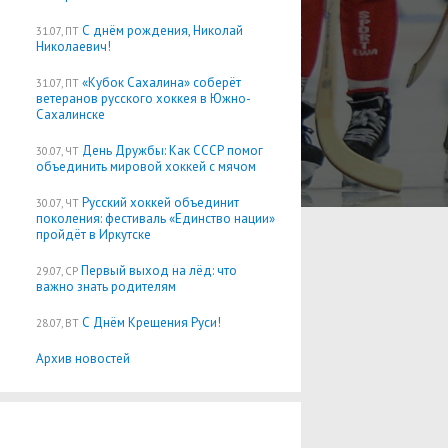
С днём рождения, Николай
31.07, ПТ
Николаевич!
«Кубок Сахалина» соберёт
31.07, ПТ
ветеранов русского хоккея в Южно-
Сахалинске
День Дружбы: Как СССР помог
30.07, ЧТ
объединить мировой хоккей с мячом
Русский хоккей объединит
30.07, ЧТ
поколения: фестиваль «Единство нации»
пройдёт в Иркутске
Первый выход на лёд: что
29.07, СР
важно знать родителям
С Днём Крещения Руси!
28.07, ВТ
Архив новостей