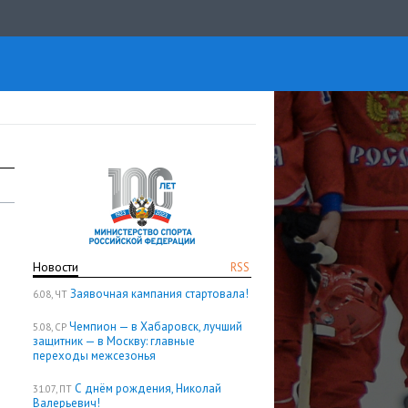
Новости
RSS
Заявочная кампания стартовала!
6.08, ЧТ
Чемпион — в Хабаровск, лучший
5.08, СР
защитник — в Москву: главные
переходы межсезонья
С днём рождения, Николай
31.07, ПТ
Валерьевич!