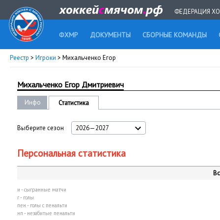
ФЕДЕРАЦИЯ ХО
ФХМР
ДОКУМЕНТЫ
СБОРНЫЕ КОМАНДЫ
Реестр
>
Игроки
> Михальченко Егор
Михальченко Егор Дмитриевич
Инфо
Статистика
Выберите сезон
2026—2027
Персональная статистика
Вс
и - сыгранные матчи
г - голы
пен - голы с пенальти
нп - незабитые пенальти