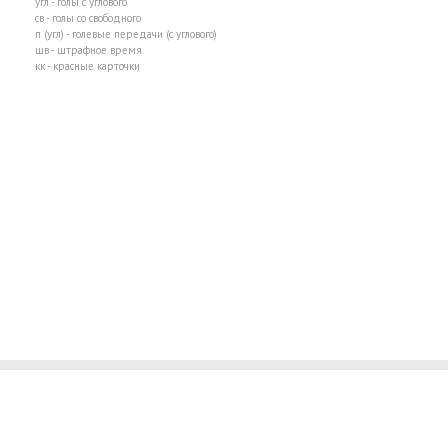
угл - голы с углового
св - голы со свободного
п (угл) - голевые передачи (с углового)
шв - штрафное время
кк - красные карточки