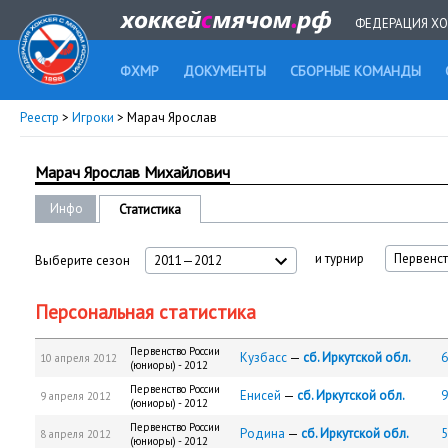
ФЕДЕРАЦИЯ ХО
ФХМР
ДОКУМЕНТЫ
СБОРНЫЕ КОМАНДЫ
Реестр
>
Игроки
> Марач Ярослав
Марач Ярослав Михайлович
Инфо
Статистика
и турнир
Первенст
Выберите сезон
2011—2012
Персональная статистика
Первенство России
Кузбасс
—
сб. Иркутской обл.
6
10 апреля 2012
(юниоры) - 2012
Первенство России
Енисей
—
сб. Иркутской обл.
9
9 апреля 2012
(юниоры) - 2012
Первенство России
Родина
—
сб. Иркутской обл.
5
8 апреля 2012
(юниоры) - 2012