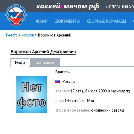
ФЕДЕРАЦИЯ ХО
ФХМР
ДОКУМЕНТЫ
СБОРНЫЕ КОМАНДЫ
Реестр
>
Игроки
> Воронков Арсений
Воронков Арсений Дмитриевич
Статистика
Инфо
Вратарь
Россия
возраст:
17 лет (18 июля 2009, Красноярск)
рост:
143 см
|
вес:
36 кг
спортивное звание:
юношеский разряд