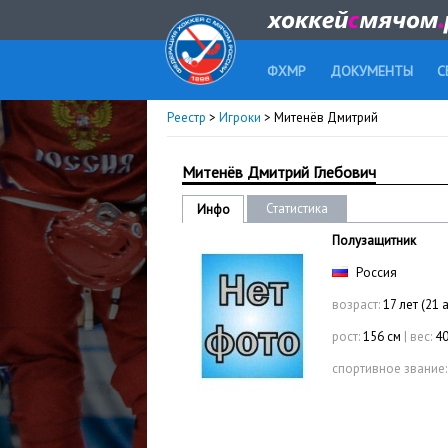
ФХМР
ДОКУМЕНТЫ
С
Реестр
>
Игроки
> Митенёв Дмитрий
Митенёв Дмитрий Глебович
Статистика
Инфо
Полузащитник
Россия
возраст:
17 лет (21 
рост:
156 см
|
вес:
40
спортивное звание: