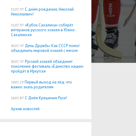
С днём рождения, Николай
31.07, ПТ
Николаевич!
«Кубок Сахалина» соберёт
31.07, ПТ
ветеранов русского хоккея в Южно-
Сахалинске
День Дружбы: Как СССР помог
30.07, ЧТ
объединить мировой хоккей с мячом
Русский хоккей объединит
30.07, ЧТ
поколения: фестиваль «Единство нации»
пройдёт в Иркутске
Первый выход на лёд: что
29.07, СР
важно знать родителям
С Днём Крещения Руси!
28.07, ВТ
Архив новостей