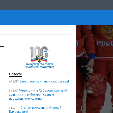
Новости
RSS
Заявочная кампания стартовала!
6.08, ЧТ
Чемпион — в Хабаровск, лучший
5.08, СР
защитник — в Москву: главные
переходы межсезонья
С днём рождения, Николай
31.07, ПТ
Валерьевич!