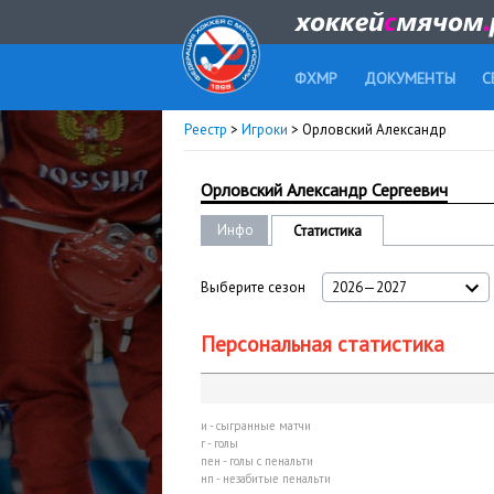
ФХМР
ДОКУМЕНТЫ
С
Реестр
>
Игроки
> Орловский Александр
Орловский Александр Сергеевич
Инфо
Статистика
Выберите сезон
2026—2027
Персональная статистика
и - сыгранные матчи
г - голы
пен - голы с пенальти
нп - незабитые пенальти