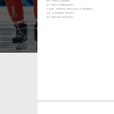
угл - голы с углового
св - голы со свободного
п (угл) - голевые передачи (с углового)
шв - штрафное время
кк - красные карточки