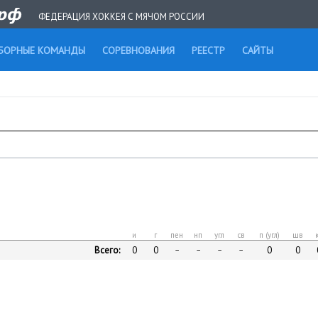
ФЕДЕРАЦИЯ ХОККЕЯ С МЯЧОМ РОССИИ
БОРНЫЕ КОМАНДЫ
СОРЕВНОВАНИЯ
РЕЕСТР
САЙТЫ
и
г
пен
нп
угл
св
п (угл)
шв
Всего:
0
0
0
0
–
–
–
–