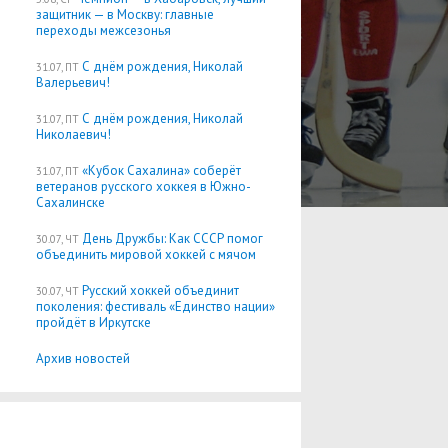
защитник — в Москву: главные
переходы межсезонья
С днём рождения, Николай
31.07, ПТ
Валерьевич!
С днём рождения, Николай
31.07, ПТ
Николаевич!
«Кубок Сахалина» соберёт
31.07, ПТ
ветеранов русского хоккея в Южно-
Сахалинске
День Дружбы: Как СССР помог
30.07, ЧТ
объединить мировой хоккей с мячом
Русский хоккей объединит
30.07, ЧТ
поколения: фестиваль «Единство нации»
пройдёт в Иркутске
Архив новостей