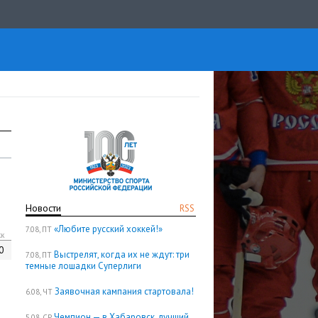
Новости
RSS
«Любите русский хоккей!»
7.08, ПТ
кк
0
Выстрелят, когда их не ждут: три
7.08, ПТ
темные лошадки Суперлиги
Заявочная кампания стартовала!
6.08, ЧТ
Чемпион — в Хабаровск, лучший
5.08, СР