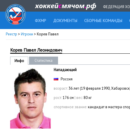
ФЕДЕРАЦИЯ ХО
ФХМР
ДОКУМЕНТЫ
СБОРНЫЕ КОМАНДЫ
Реестр
>
Игроки
> Корев Павел
Корев Павел Леонидович
Статистика
Инфо
Нападающий
Россия
возраст:
36 лет (19 февраля 1990, Хабаровск
рост:
176 см
|
вес:
80 кг
спортивное звание:
кандидат в мастера спо