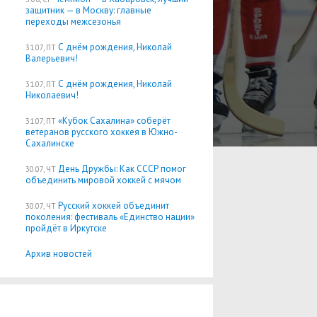
защитник — в Москву: главные
переходы межсезонья
С днём рождения, Николай
31.07, ПТ
Валерьевич!
С днём рождения, Николай
31.07, ПТ
Николаевич!
«Кубок Сахалина» соберёт
31.07, ПТ
ветеранов русского хоккея в Южно-
Сахалинске
День Дружбы: Как СССР помог
30.07, ЧТ
объединить мировой хоккей с мячом
Русский хоккей объединит
30.07, ЧТ
поколения: фестиваль «Единство нации»
пройдёт в Иркутске
Архив новостей