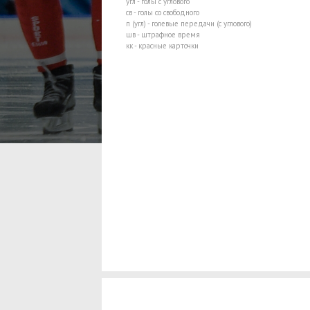
угл - голы с углового
св - голы со свободного
п (угл) - голевые передачи (с углового)
шв - штрафное время
кк - красные карточки