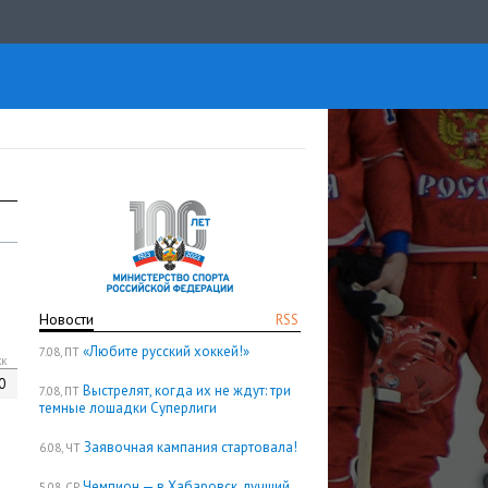
Новости
RSS
«Любите русский хоккей!»
7.08, ПТ
кк
0
Выстрелят, когда их не ждут: три
7.08, ПТ
темные лошадки Суперлиги
Заявочная кампания стартовала!
6.08, ЧТ
Чемпион — в Хабаровск, лучший
5.08, СР