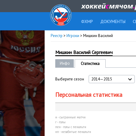
ФХМР
ДОКУМЕНТЫ
С
Реестр
>
Игроки
> Мишкин Василий
Мишкин Василий Сергеевич
Инфо
Статистика
Выберите сезон
2014—2015
Персональная статистика
и - сыгранные матчи
г - голы
пен - голы с пенальти
нп - незабитые пенальти