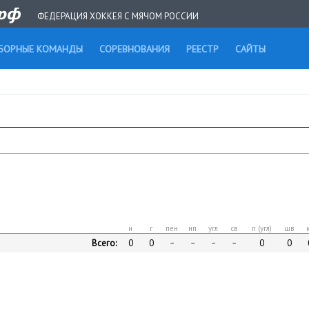
ФЕДЕРАЦИЯ ХОККЕЯ С МЯЧОМ РОССИИ
БОРНЫЕ КОМАНДЫ
СОРЕВНОВАНИЯ
РЕЕСТР
САЙТЫ
и
г
пен
нп
угл
св
п (угл)
шв
Всего:
0
0
0
0
–
–
–
–