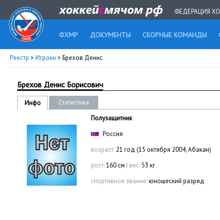
ФЕДЕРАЦИЯ ХО
ФХМР
ДОКУМЕНТЫ
СБОРНЫЕ КОМАНДЫ
Реестр
>
Игроки
> Брехов Денис
Брехов Денис Борисович
Статистика
Инфо
Полузащитник
Россия
возраст:
21 год (15 октября 2004, Абакан)
рост:
160 см
|
вес:
53 кг
спортивное звание:
юношеский разряд