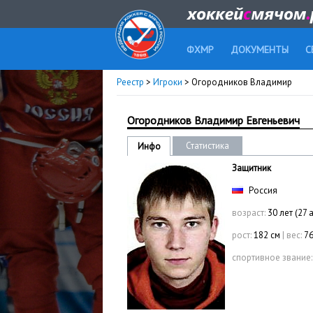
ФХМР
ДОКУМЕНТЫ
С
Реестр
>
Игроки
> Огородников Владимир
Огородников Владимир Евгеньевич
Статистика
Инфо
Защитник
Россия
возраст:
30 лет (27 
рост:
182 см
|
вес:
76
спортивное звание: