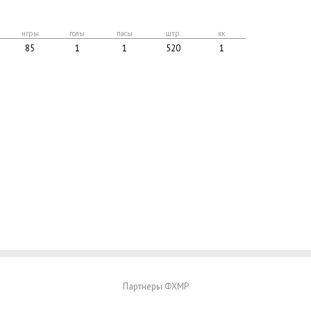
игры
голы
пасы
штр.
кк
85
1
1
520
1
Партнеры ФХМР