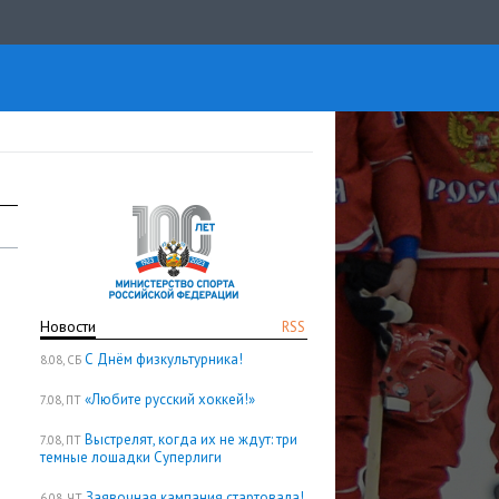
Новости
RSS
С Днём физкультурника!
8.08, СБ
«Любите русский хоккей!»
7.08, ПТ
Выстрелят, когда их не ждут: три
7.08, ПТ
темные лошадки Суперлиги
Заявочная кампания стартовала!
6.08, ЧТ