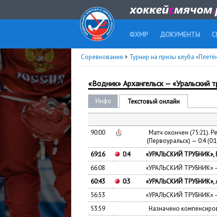
ФХМР
ДОКУМЕНТЫ
С
Соревнования
>
Турнир на призы клуба «Плетёны
«Водник» Архангельск — «Уральский т
Инфо
Текстовый онлайн
90:00
Матч окончен
(
75:21). Р
(
Первоуральск) — 0:4
(
0:1
69:16
0:4
«
УРАЛЬСКИЙ ТРУБНИК», 
66:08
«
УРАЛЬСКИЙ ТРУБНИК» —
60:43
0:3
«
УРАЛЬСКИЙ ТРУБНИК»,
56:53
«
УРАЛЬСКИЙ ТРУБНИК» —
53:59
Назначено компенсиров