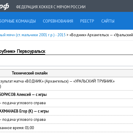
ФЕДЕРАЦИЯ ХОККЕЯ С МЯЧОМ РОССИИ
БОРНЫЕ КОМАНДЫ
СОРЕВНОВАНИЯ
РЕЕСТР
САЙТЫ
й мяч» (ст. мальчики 2001 г.р.) - 2015
> «Водник» Архангельск — «Уральский
рубник» Первоуральск
Технический онлайн
езультат матча
«
ВОДНИК»
(
Архангельск) — «УРАЛЬСКИЙ ТРУБНИК»
)
БОРИСОВ Алексей — с игры
 подача углового справа
 АХМАНАЕВ Егор
(
К) — с игры
 подача углового справа
анное время: 01:00