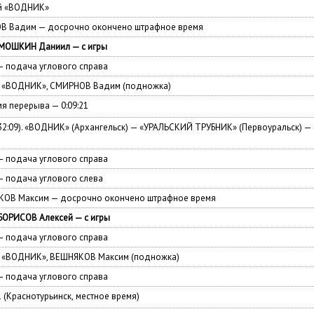
й
«
ВОДНИК»
В Вадим — досрочно окончено штрафное время
МОШКИН Даниил — с игры
 подача углового справа
 — «ВОДНИК», СМИРНОВ Вадим
(
подножка)
мя перерыва — 0:09:21
32:09). «ВОДНИК»
(
Архангельск) — «УРАЛЬСКИЙ ТРУБНИК»
(
Первоуральск) —
 подача углового справа
 подача углового слева
ОВ Максим — досрочно окончено штрафное время
БОРИСОВ Алексей — с игры
 подача углового справа
 — «ВОДНИК», ВЕШНЯКОВ Максим
(
подножка)
 подача углового справа
1
(
Краснотурьинск
,
местное время)