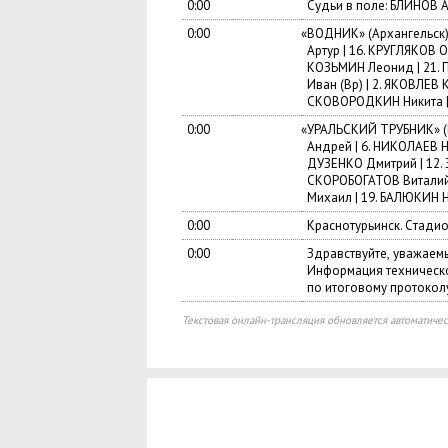
0:00
Судьи в поле: БЛИНОВ Ал
0:00
«
ВОДНИК»
(
Архангельск
Артур | 16. КРУГЛЯКОВ 
КОЗЬМИН Леонид | 21.
Иван
(
Вр) | 2. ЯКОВЛЕВ 
СКОВОРОДКИН Никита 
0:00
«
УРАЛЬСКИЙ ТРУБНИК»
(
Андрей | 6. НИКОЛАЕВ Ни
ДУЗЕНКО Дмитрий | 12. 
СКОРОБОГАТОВ Витали
Михаил | 19. БАЛЮКИН Н
0:00
Краснотурьинск. Cтадио
0:00
Здравствуйте
,
уважаемы
Информация техническо
по итоговому протоколу
Текстовая онлайн-трансляция обновляется автоматичес