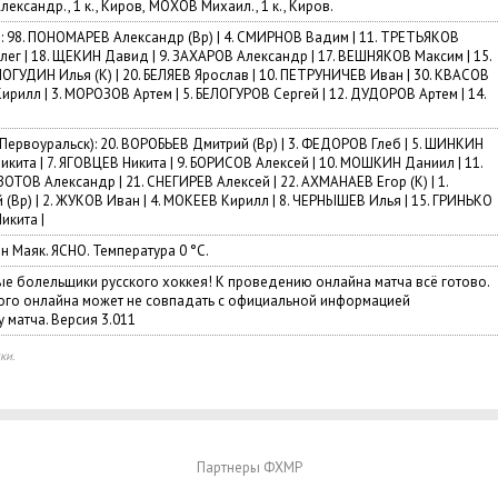
ександр., 1 к., Киров
,
МОХОВ Михаил., 1 к., Киров.
): 98. ПОНОМАРЕВ Александр
(
Вр) | 4. СМИРНОВ Вадим | 11. ТРЕТЬЯКОВ
Олег | 18. ЩЕКИН Давид | 9. ЗАХАРОВ Александр | 17. ВЕШНЯКОВ Максим | 15.
 ПОГУДИН Илья
(
К) | 20. БЕЛЯЕВ Ярослав | 10. ПЕТРУНИЧЕВ Иван | 30. КВАСОВ
Кирилл | 3. МОРОЗОВ Артем | 5. БЕЛОГУРОВ Сергей | 12. ДУДОРОВ Артем | 14.
|
Первоуральск): 20. ВОРОБЬЕВ Дмитрий
(
Вр) | 3. ФЕДОРОВ Глеб | 5. ШИНКИН
кита | 7. ЯГОВЦЕВ Никита | 9. БОРИСОВ Алексей | 10. МОШКИН Даниил | 11.
ЗОТОВ Александр | 21. СНЕГИРЕВ Алексей | 22. АХМАНАЕВ Егор
(
К) | 1.
й
(
Вр) | 2. ЖУКОВ Иван | 4. МОКЕЕВ Кирилл | 8. ЧЕРНЫШЕВ Илья | 15. ГРИНЬКО
икита |
н Маяк. ЯСНО. Температура 0 °C.
е болельщики русского хоккея! К проведению онлайна матча всё готово.
го онлайна может не совпадать с официальной информацией
 матча. Версия 3.011
ки.
Партнеры ФХМР