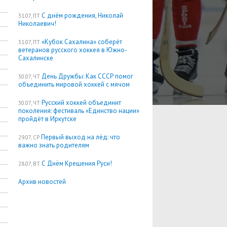
С днём рождения, Николай
31.07, ПТ
Николаевич!
«Кубок Сахалина» соберёт
31.07, ПТ
ветеранов русского хоккея в Южно-
Сахалинске
День Дружбы: Как СССР помог
30.07, ЧТ
объединить мировой хоккей с мячом
Русский хоккей объединит
30.07, ЧТ
поколения: фестиваль «Единство нации»
пройдёт в Иркутске
Первый выход на лёд: что
29.07, СР
важно знать родителям
С Днём Крещения Руси!
28.07, ВТ
Архив новостей