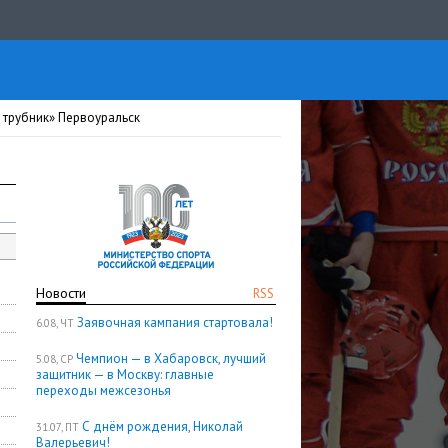
 трубник» Первоуральск
Новости
RSS
Заявочная кампания стартовала!
6.08, ЧТ
Чемпион — в Хабаровск, лучший
5.08, СР
защитник — в Москву: главные
переходы межсезонья
С днём рождения, Николай
31.07, ПТ
Валерьевич!