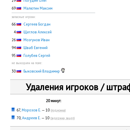
29
Погудин Олег
69
Малютин Максим
запасные игроки:
66
Сергеев Богдан
0
4
Щеглов Алексей
26
Мозгунов Иван
94
Шваб Евгений
95
Голубев Сергей
не выходили на поле:
30
Быковский Владимир
Удаления игроков / штра
20 минут:
67,
Морозов Е.
— 10
(
подножка
)
70,
Андреев Е.
— 10
(
задержка, зацеп
)