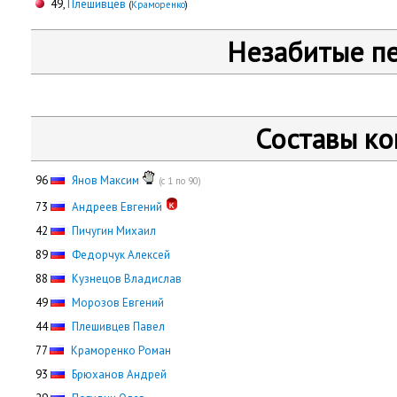
49,
Плешивцев
(
Краморенко
)
Незабитые п
Составы к
96
Янов Максим
(с 1 по 90)
73
Андреев Евгений
42
Пичугин Михаил
89
Федорчук Алексей
88
Кузнецов Владислав
49
Морозов Евгений
44
Плешивцев Павел
77
Краморенко Роман
93
Брюханов Андрей