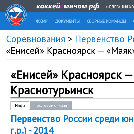
ФЕДЕРАЦИЯ ХО
ФХМР
ДОКУМЕНТЫ
СБОРНЫЕ КОМАНДЫ
Соревнования
>
Первенство Ро
«Енисей» Красноярск — «Маяк
«Енисей» Красноярск —
Краснотурьинск
Текстовый онлайн
Инфо
Первенство России среди юн
г.р.) - 2014