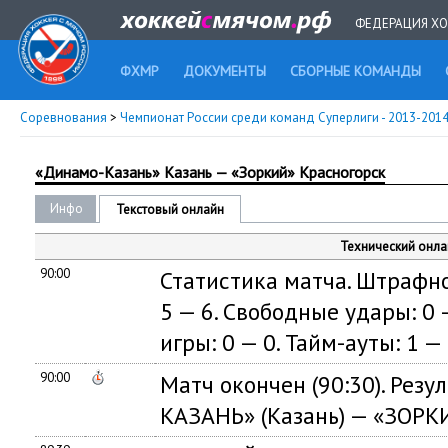
ФЕДЕРАЦИЯ ХО
ФХМР
ДОКУМЕНТЫ
СБОРНЫЕ КОМАНДЫ
Соревнования
>
Чемпионат России среди команд Суперлиги - 2013-201
«Динамо-Казань» Казань — «Зоркий» Красногорск
Инфо
Текстовый онлайн
Технический онла
90:00
Статистика матча. Штрафно
5 — 6. Свободные удары: 0 —
игры: 0 — 0. Тайм-ауты: 1 — 
90:00
Матч окончен (90:30). Рез
КАЗАНЬ» (Казань) — «ЗОРКИЙ