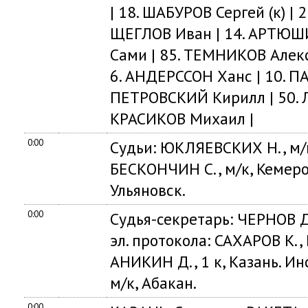
| 18. ШАБУРОВ Сергей (к) | 
ЩЕГЛОВ Иван | 14. АРТЮШ
Сами | 85. ТЕМНИКОВ Алекса
6. АНДЕРССОН Ханс | 10. П
ПЕТРОВСКИЙ Кирилл | 50. 
КРАСИКОВ Михаил |
0:00
Судьи: ЮКЛЯЕВСКИХ Н., м/к
БЕСКОНЧИН С., м/к, Кемеро
Ульяновск.
0:00
Судья-секретарь: ЧЕРНОВ Д
эл. протокола: САХАРОВ К.,
АНИКИН Д., 1 к, Казань. И
м/к, Абакан.
0:00