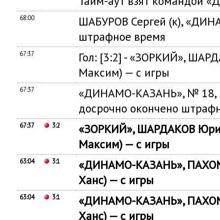
Тайм-аут взят командой 
68:00
ШАБУРОВ Сергей (к), «ДИН
штрафное время
67:37
Гол: [3:2] - «ЗОРКИЙ», Ш
Максим) — с игры
67:37
«ДИНАМО-КАЗАНЬ», № 18, 
досрочно окончено штраф
67:37
3:2
«ЗОРКИЙ», ШАРДАКОВ Юри
Максим) — с игры
63:04
3:1
«ДИНАМО-КАЗАНЬ», ПАХО
Ханс) — с игры
63:04
3:1
«ДИНАМО-КАЗАНЬ», ПАХО
Ханс) — с игры