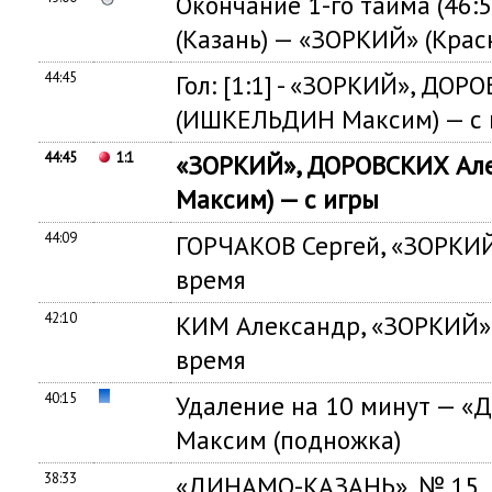
Окончание 1-го тайма (46
(Казань) — «ЗОРКИЙ» (Красн
44:45
Гол: [1:1] - «ЗОРКИЙ», ДО
(ИШКЕЛЬДИН Максим) — с 
44:45
1:1
«ЗОРКИЙ», ДОРОВСКИХ Ал
Максим) — с игры
44:09
ГОРЧАКОВ Сергей, «ЗОРКИЙ
время
42:10
КИМ Александр, «ЗОРКИЙ»
время
40:15
Удаление на 10 минут —
Максим (подножка)
38:33
«ДИНАМО-КАЗАНЬ», № 15,