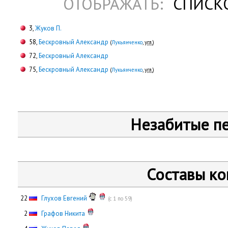
ОТОБРАЖАТЬ:
СПИСК
3,
Жуков П.
58,
Бескровный Александр
(
Лукьянченко
,
угл.
)
72,
Бескровный Александр
75,
Бескровный Александр
(
Лукьянченко
,
угл.
)
Незабитые п
Составы к
22
Глухов Евгений
(с 1 по 59)
0
2
Графов Никита