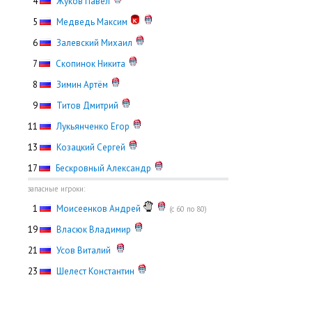
0
4
Жуков Павел
0
5
Медведь Максим
0
6
Залевский Михаил
0
7
Скопинок Никита
0
8
Зимин Артём
0
9
Титов Дмитрий
11
Лукьянченко Егор
13
Козацкий Сергей
17
Бескровный Александр
запасные игроки:
0
1
Моисеенков Андрей
(с 60 по 80)
19
Власюк Владимир
21
Усов Виталий
23
Шелест Константин