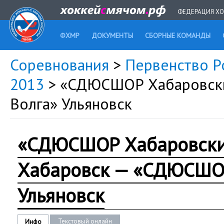
ФЕДЕРАЦИЯ ХО
ФХМР
ДОКУМЕНТЫ
СБОРНЫЕ КОМАНДЫ
Соревнования
>
Первенство Ро
2013
> «СДЮСШОР Хабаровск
Волга» Ульяновск
«СДЮСШОР Хабаровски
Хабаровск — «СДЮCШО
Ульяновск
Текстовый онлайн
Инфо