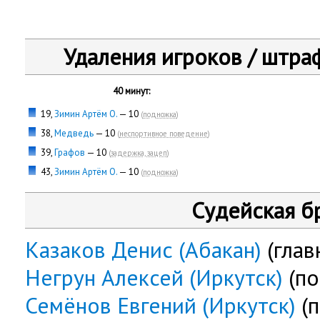
Удаления игроков / штра
40 минут:
19,
Зимин Артём О.
— 10
(
подножка
)
38,
Медведь
— 10
(
неспортивное поведение
)
39,
Графов
— 10
(
задержка, зацеп
)
43,
Зимин Артём О.
— 10
(
подножка
)
Судейская б
Казаков Денис (Абакан)
(глав
Негрун Алексей (Иркутск)
(по
Семёнов Евгений (Иркутск)
(п