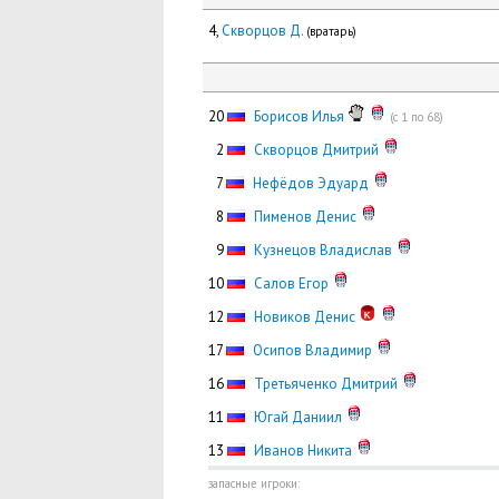
4,
Скворцов Д.
(вратарь)
20
Борисов Илья
(с 1 по 68)
0
2
Скворцов Дмитрий
0
7
Нефёдов Эдуард
0
8
Пименов Денис
0
9
Кузнецов Владислав
10
Салов Егор
12
Новиков Денис
17
Осипов Владимир
16
Третьяченко Дмитрий
11
Югай Даниил
13
Иванов Никита
запасные игроки: