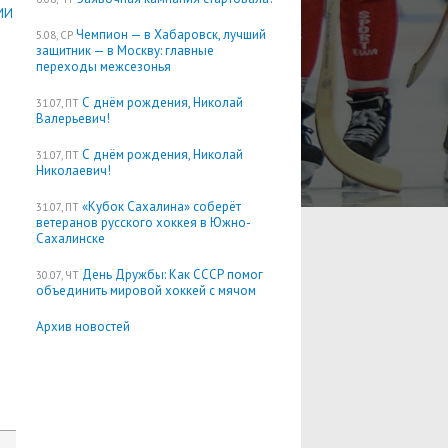
ИИ
Чемпион — в Хабаровск, лучший
5.08, СР
защитник — в Москву: главные
переходы межсезонья
С днём рождения, Николай
31.07, ПТ
Валерьевич!
С днём рождения, Николай
31.07, ПТ
Николаевич!
«Кубок Сахалина» соберёт
31.07, ПТ
ветеранов русского хоккея в Южно-
Сахалинске
День Дружбы: Как СССР помог
30.07, ЧТ
объединить мировой хоккей с мячом
Архив новостей