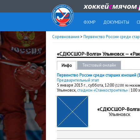
ФХМР
ДОКУМЕНТЫ
С
Соревнования
>
Первенство России среди старш
«СДЮCШОР-Волга» Ульяновск — «Рак
Текстовый онлайн
Инфо
Первенство России среди старших юношей (199
Предварительный этап
5 января 2013 г.,
суббота
, 12:00
(12:00 по моско
Ульяновск,
стадион «Станкостроитель»
|
100 
«СДЮCШОР-Волга
Ульяновск