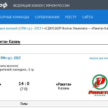
ФЕДЕРАЦИЯ ХОККЕЯ С МЯЧОМ РОССИИ
БОРНЫЕ КОМАНДЫ
СОРЕВНОВАНИЯ
РЕЕСТР
САЙТЫ
их юношей (1996 г.р.) - 2013
> «СДЮCШОР-Волга» Ульяновск — «Ракета» Ка
ета» Казань
6 г.р.) - 2013
версия для печ
вскому времени)
зрителей
|
пасмурно, -1 гр.
14 : 0
»
«Ракета»
Казань
(7:0)
Голы