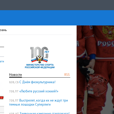
зань
ати
Новости
RSS
С Днём физкультурника!
8.08, СБ
«Любите русский хоккей!»
7.08, ПТ
Выстрелят, когда их не ждут: три
7.08, ПТ
темные лошадки Суперлиги
Заявочная кампания стартовала!
6.08, ЧТ