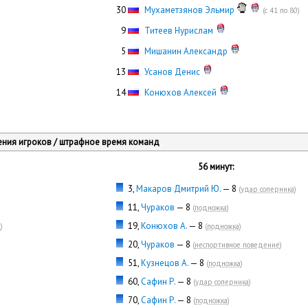
30
Мухаметзянов Эльмир
(с 41 по 80)
0
9
Титеев Нурислам
0
5
Мишанин Александр
13
Усанов Денис
14
Конюхов Алексей
ния игроков / штрафное время команд
56 минут:
3,
Макаров Дмитрий Ю.
— 8
(
удар соперника
)
11,
Чураков
— 8
(
подножка
)
19,
Конюхов А.
— 8
м
)
(
подножка
)
20,
Чураков
— 8
(
неспортивное поведение
)
51,
Кузнецов А.
— 8
(
подножка
)
60,
Сафин Р.
— 8
(
удар соперника
)
70,
Сафин Р.
— 8
(
подножка
)