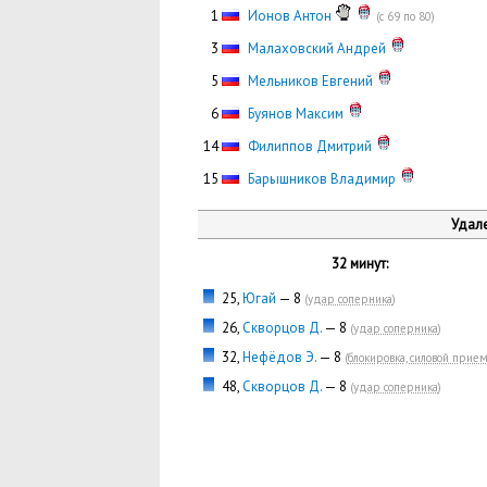
0
1
Ионов Антон
(с 69 по 80)
0
3
Малаховский Андрей
0
5
Мельников Евгений
0
6
Буянов Максим
14
Филиппов Дмитрий
15
Барышников Владимир
Удале
32 минут:
25,
Югай
— 8
(
удар соперника
)
26,
Скворцов Д.
— 8
(
удар соперника
)
32,
Нефёдов Э.
— 8
(
блокировка, силовой прие
48,
Скворцов Д.
— 8
(
удар соперника
)