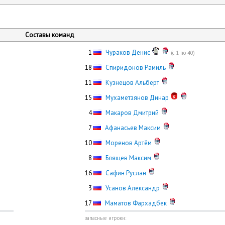
Составы команд
0
1
Чураков Денис
(с 1 по 40)
18
Спиридонов Рамиль
11
Кузнецов Альберт
15
Мухаметзянов Динар
0
4
Макаров Дмитрий
0
7
Афанасьев Максим
10
Моренов Артём
0
8
Блящев Максим
16
Сафин Руслан
0
3
Усанов Александр
17
Маматов Фархадбек
запасные игроки: