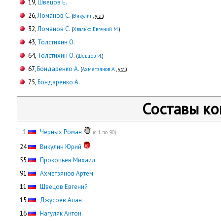
19,
Швецов Е.
26,
Ломанов С.
(
Викулин
,
угл.
)
32,
Ломанов С.
(
Хвалько Евгений М.
)
43,
Толстихин О.
64,
Толстихин О.
(
Шевцов И.
)
67,
Бондаренко А.
(
Ахметзянов А.
,
угл.
)
75,
Бондаренко А.
Составы к
0
1
Черных Роман
(с 1 по 90)
24
Викулин Юрий
55
Прокопьев Михаил
91
Ахметзянов Артём
11
Швецов Евгений
15
Джусоев Алан
16
Нагуляк Антон