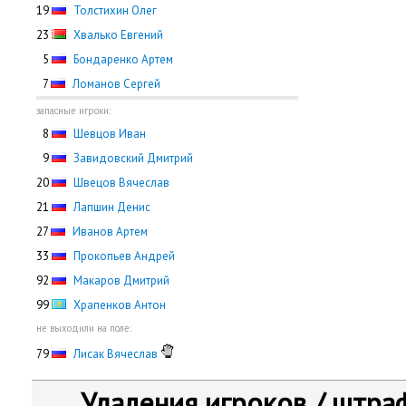
19
Толстихин Олег
23
Хвалько Евгений
0
5
Бондаренко Артем
0
7
Ломанов Сергей
запасные игроки:
0
8
Шевцов Иван
0
9
Завидовский Дмитрий
20
Швецов Вячеслав
21
Лапшин Денис
27
Иванов Артем
33
Прокопьев Андрей
92
Макаров Дмитрий
99
Храпенков Антон
не выходили на поле:
79
Лисак Вячеслав
Удаления игроков / штра