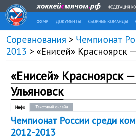
ФЕДЕРАЦИЯ ХО
ФХМР
ДОКУМЕНТЫ
СБОРНЫЕ КОМАНДЫ
Соревнования
>
Чемпионат Рос
2013
> «Енисей» Красноярск —
«Енисей» Красноярск —
Ульяновск
Текстовый онлайн
Инфо
Чемпионат России среди кома
2012-2013