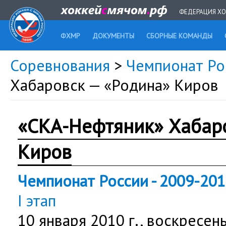
ФЕДЕРАЦИЯ ХО
ФХМР
ДОКУМЕНТЫ
СБОРНЫЕ КОМАНДЫ
Соревнования
>
Чемпионат Ро
Хабаровск — «Родина» Киров
«СКА-Нефтяник» Хабар
Киров
Чемпионат России - 2009-20
I этап
10 января 2010 г.,
воскресен