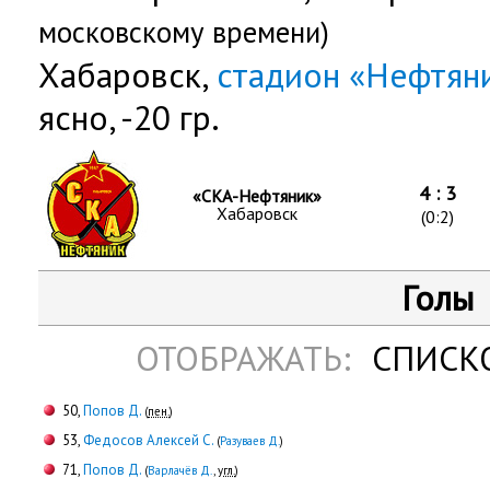
московскому времени)
Хабаровск,
стадион «Нефтян
ясно, -20 гр.
4 : 3
«СКА-Нефтяник»
Хабаровск
(0:2)
Голы
ОТОБРАЖАТЬ:
СПИСК
50,
Попов Д.
(
пен.
)
53,
Федосов Алексей С.
(
Разуваев Д.
)
71,
Попов Д.
(
Варлачёв Д.
,
угл.
)