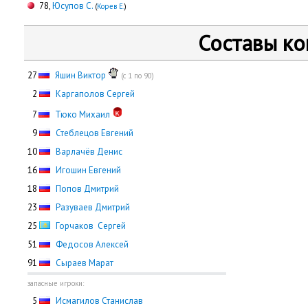
78,
Юсупов С.
(
Корев Е.
)
Составы к
27
Яшин Виктор
(с 1 по 90)
0
2
Каргаполов Сергей
0
7
Тюко Михаил
0
9
Стеблецов Евгений
10
Варлачёв Денис
16
Игошин Евгений
18
Попов Дмитрий
23
Разуваев Дмитрий
25
Горчаков Сергей
51
Федосов Алексей
91
Сыраев Марат
запасные игроки:
0
5
Исмагилов Станислав