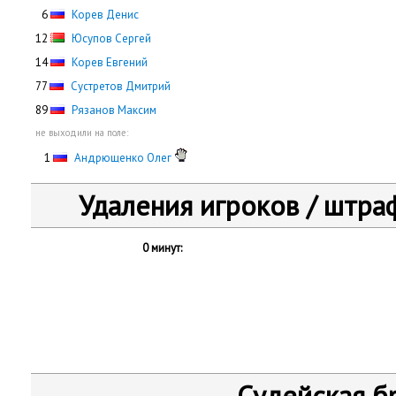
0
6
Корев Денис
12
Юсупов Сергей
14
Корев Евгений
77
Сустретов Дмитрий
89
Рязанов Максим
не выходили на поле:
0
1
Андрющенко Олег
Удаления игроков / штра
0 минут:
Судейская б