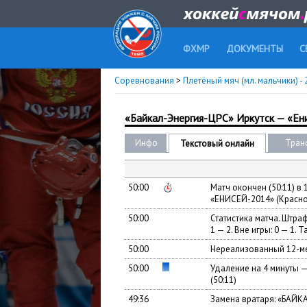
ФХМР
ДОКУМЕНТЫ
С
Соревнования
>
Плетёный мяч (мл. мальчики) -
«Байкал-Энергия-ЦРС» Иркутск — «Ен
Инфо
Тран
Текстовый онлайн
50:00
Матч окончен (50:11) в
«ЕНИСЕЙ-2014» (Краснояр
50:00
Статистика матча. Штраф
1 — 2. Вне игры: 0 — 1. Т
50:00
Нереализованный 12-ме
50:00
Удаление на 4 минуты 
(50:11)
49:36
Замена вратаря: «БАЙК