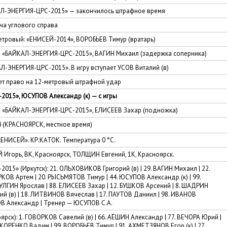
АЛ-ЭНЕРГИЯ-ЦРС-2015» — закончилось штрафное время
а углового справа
тровый: «ЕНИСЕЙ-2014», ВОРОБЬЕВ Тимур (вратарь)
— «БАЙКАЛ-ЭНЕРГИЯ-ЦРС-2015», ВАГИН Михаил (задержка соперника)
Л-ЭНЕРГИЯ-ЦРС-2015». В игру вступает УСОВ Виталий (в)
т право на 12-метровый штрафной удар
015», ЮСУПОВ Александр (к) — с игры
— «БАЙКАЛ-ЭНЕРГИЯ-ЦРС-2015», ЕЛИСЕЕВ Захар (подножка)
4 (КРАСНОЯРСК, местное время)
ЕНИСЕЙ». КР.КАТОК. Температура 0 °C.
Игорь, ВК, Красноярск, ТОЛЩИН Евгений, 1К, Красноярск.
15» (Иркутск): 21. ОЛЬХОВИКОВ Григорий (в) | 29. ВАГИН Михаил | 22.
КОВ Артем | 20. РЫСЬМЯТОВ Тимур | 44. ЮСУПОВ Александр (к) | 99.
БУЛГИН Ярослав | 88. ЕЛИСЕЕВ Захар | 12. БУШКОВ Арсений | 8. ШАДРИН
лий (в) | 18. ЛИТВИНОВ Вячеслав | 17. ПАУТОВ Даниил | 98. ИВАНОВ
ОВ Александр | Тренер — ЮСУПОВ С.А.
рск): 1. ГОВОРКОВ Савелий (в) | 66. АЁШИН Александр | 77. ВЕЧОРА Юрий |
 КОРЕНКО Вадим | 99. ВОРОБЬЕВ Тимур | 91. АХМЕТЗЯНОВ Егор (к) | 27.