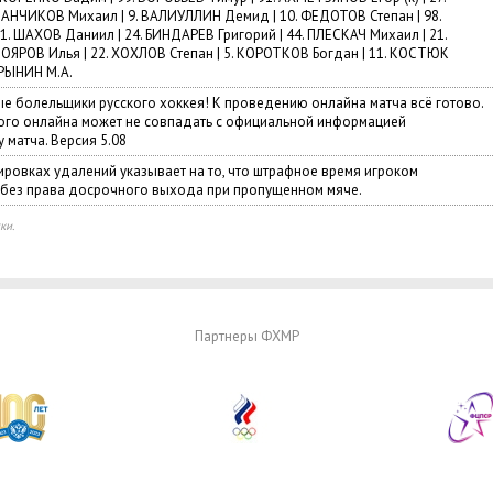
ЧАНЧИКОВ Михаил | 9. ВАЛИУЛЛИН Демид | 10. ФЕДОТОВ Степан | 98.
1. ШАХОВ Даниил | 24. БИНДАРЕВ Григорий | 44. ПЛЕСКАЧ Михаил | 21.
ОЯРОВ Илья | 22. ХОХЛОВ Степан | 5. КОРОТКОВ Богдан | 11. КОСТЮК
РЫНИН М.А.
ые болельщики русского хоккея! К проведению онлайна матча всё готово.
го онлайна может не совпадать с официальной информацией
 матча. Версия 5.08
ировках удалений указывает на то, что штрафное время игроком
 без права досрочного выхода при пропущенном мяче.
ки.
Партнеры ФХМР