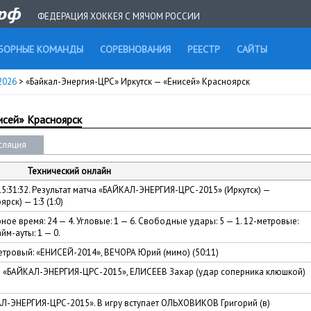
ФЕДЕРАЦИЯ ХОККЕЯ С МЯЧОМ РОССИИ
БОРНЫЕ КОМАНДЫ
СОРЕВНОВАНИЯ
РЕЕСТР
САЙТЫ
 2026
> «Байкал-Энергия-ЦРС» Иркутск — «Енисей» Красноярск
исей» Красноярск
сляция
Технический онлайн
 15:31:32. Результат матча «БАЙКАЛ-ЭНЕРГИЯ-ЦРС-2015» (Иркутск) —
ск) — 1:3 (1:0)
ное время: 24 — 4. Угловые: 1 — 6. Свободные удары: 5 — 1. 12-метровые:
айм-ауты: 1 — 0.
тровый: «ЕНИСЕЙ-2014», ВЕЧОРА Юрий (мимо) (50:11)
— «БАЙКАЛ-ЭНЕРГИЯ-ЦРС-2015», ЕЛИСЕЕВ Захар (удар соперника клюшкой)
АЛ-ЭНЕРГИЯ-ЦРС-2015». В игру вступает ОЛЬХОВИКОВ Григорий (в)