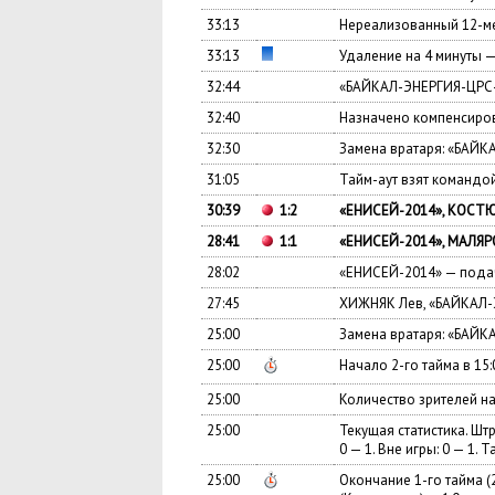
33:13
Нереализованный 12-ме
33:13
Удаление на 4 минуты 
32:44
«БАЙКАЛ-ЭНЕРГИЯ-ЦРС-
32:40
Назначено компенсиров
32:30
Замена вратаря: «БАЙКА
31:05
Тайм-аут взят команд
30:39
1:2
«ЕНИСЕЙ-2014», КОСТЮ
28:41
1:1
«ЕНИСЕЙ-2014», МАЛЯРО
28:02
«ЕНИСЕЙ-2014» — подач
27:45
ХИЖНЯК Лев, «БАЙКАЛ-
25:00
Замена вратаря: «БАЙК
25:00
Начало 2-го тайма в 15:
25:00
Количество зрителей на
25:00
Текущая статистика. Штр
0 — 1. Вне игры: 0 — 1. Т
25:00
Окончание 1-го тайма (