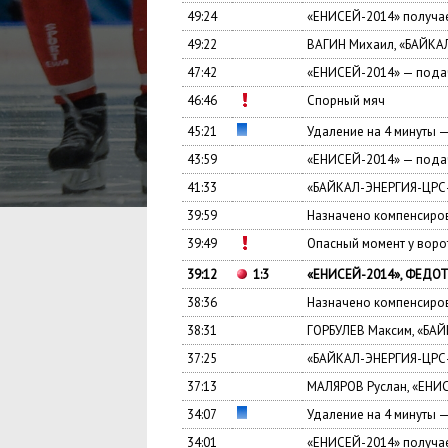
49:24
«ЕНИСЕЙ-2014» получае
49:22
ВАГИН Михаил, «БАЙКА
47:42
«ЕНИСЕЙ-2014» — подач
46:46
Спорный мяч
45:21
Удаление на 4 минуты 
43:59
«ЕНИСЕЙ-2014» — подач
41:33
«БАЙКАЛ-ЭНЕРГИЯ-ЦРС-
39:59
Назначено компенсиров
39:49
Опасный момент у вор
39:12
1:3
«ЕНИСЕЙ-2014», ФЕДОТО
38:36
Назначено компенсиров
38:31
ГОРБУЛЕВ Максим, «БА
37:25
«БАЙКАЛ-ЭНЕРГИЯ-ЦРС-
37:13
МАЛЯРОВ Руслан, «ЕНИ
34:07
Удаление на 4 минуты 
34:01
«ЕНИСЕЙ-2014» получае