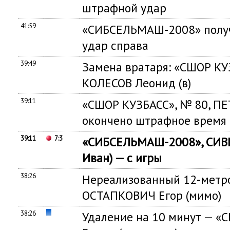
штрафной удар
41:59
«СИБСЕЛЬМАШ-2008» получ
удар справа
39:49
Замена вратаря: «СШОР КУЗ
КОЛЕСОВ Леонид (в)
39:11
«СШОР КУЗБАСС», № 80, ПЕ
окончено штрафное время
39:11
7:3
«СИБСЕЛЬМАШ-2008», СИВЦ
Иван) — с игры
38:26
Нереализованный 12-метр
ОСТАПКОВИЧ Егор (мимо)
38:26
Удаление на 10 минут — «