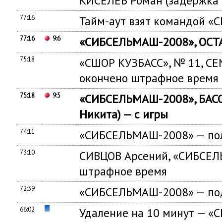
КИСЕЛЁВ Роман (задержка 
77:16
Тайм-аут взят командой «
77:16
9:6
«СИБСЕЛЬМАШ-2008», ОСТА
75:18
«СШОР КУЗБАСС», № 11, СЕ
окончено штрафное время
75:18
9:5
«СИБСЕЛЬМАШ-2008», БАС
Никита) — с игры
74:11
«СИБСЕЛЬМАШ-2008» — пол
73:10
СИВЦОВ Арсений, «СИБСЕЛ
штрафное время
72:39
«СИБСЕЛЬМАШ-2008» — под
66:02
Удаление на 10 минут — «