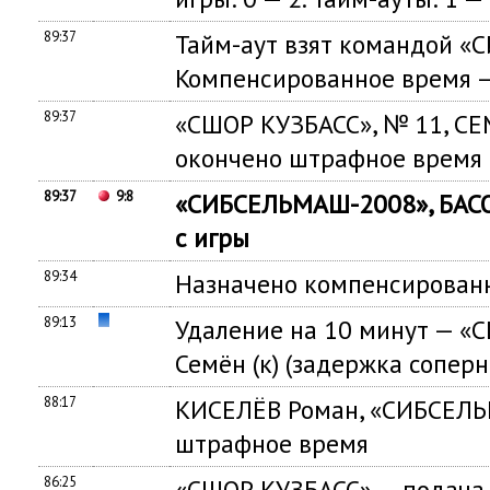
89:37
Тайм-аут взят командой 
Компенсированное время —
89:37
«СШОР КУЗБАСС», № 11, СЕ
окончено штрафное время
89:37
9:8
«СИБСЕЛЬМАШ-2008», БАСО
с игры
89:34
Назначено компенсированн
89:13
Удаление на 10 минут — «
Семён (к) (задержка соперн
88:17
КИСЕЛЁВ Роман, «СИБСЕЛЬ
штрафное время
86:25
«СШОР КУЗБАСС» — подача 