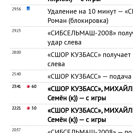
29:56
Удаление на 10 минут — «
Роман (блокировка)
29:23
«СИБСЕЛЬМАШ-2008» получ
удар слева
28:00
«СШОР КУЗБАСС» получает 
слева
25:40
«СШОР КУЗБАСС» — подача 
23:41
6:0
«СШОР КУЗБАСС», МИХАЙЛ
Семён (к)) — с игры
22:21
5:0
«СШОР КУЗБАСС», МИХАЙЛ
Семён (к)) — с игры
20:37
«СИБСЕЛЬМАШ-2008» — под