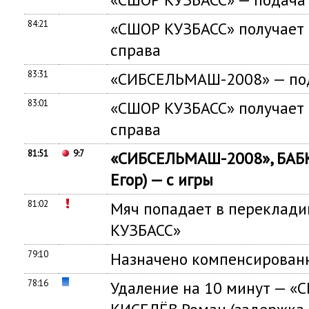
84:21
«СШОР КУЗБАСС» получает 
справа
83:31
«СИБСЕЛЬМАШ-2008» — под
83:01
«СШОР КУЗБАСС» получает 
справа
81:51
9:7
«СИБСЕЛЬМАШ-2008», БАБК
Егор) — с игры
81:02
Мяч попадает в переклад
КУЗБАСС»
79:10
Назначено компенсированн
78:16
Удаление на 10 минут — 