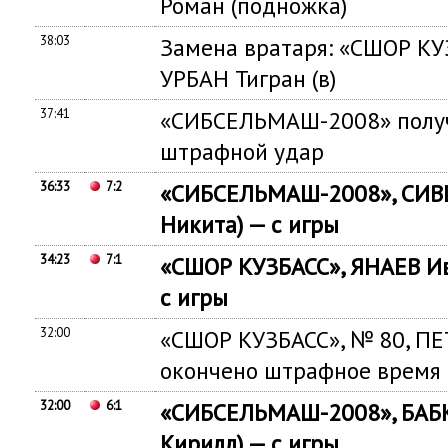
Роман (подножка)
38:03
Замена вратаря: «СШОР КУЗ
УРБАН Тигран (в)
37:41
«СИБСЕЛЬМАШ-2008» получ
штрафной удар
36:33
7:2
«СИБСЕЛЬМАШ-2008», СИВ
Никита) — с игры
34:23
7:1
«СШОР КУЗБАСС», ЯНАЕВ Ив
с игры
32:00
«СШОР КУЗБАСС», № 80, ПЕ
окончено штрафное время
32:00
6:1
«СИБСЕЛЬМАШ-2008», БАБК
Кирилл) — с игры