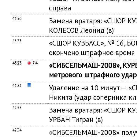
справа
43:56
Замена вратаря: «СШОР КУЗ
КОЛЕСОВ Леонид (в)
43:23
«СШОР КУЗБАСС», № 16, БО
окончено штрафное время
43:23
7:4
«СИБСЕЛЬМАШ-2008», КУРБ
метрового штрафного удар
43:23
Удаление на 10 минут — «
Никита (удар соперника к
42:55
Замена вратаря: «СШОР КУЗ
УРБАН Тигран (в)
42:34
«СИБСЕЛЬМАШ-2008» получ