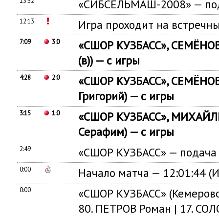
13:52
«СИБСЕЛЬМАШ-2008» — под
12:13
Игра проходит на встречны
7:09
3:0
«СШОР КУЗБАСС», СЕМЁНОВ 
(в)) — с игры
4:28
2:0
«СШОР КУЗБАСС», СЕМЁНОВ
Григорий) — с игры
3:15
1:0
«СШОР КУЗБАСС», МИХАЙЛ
Серафим) — с игры
2:49
«СШОР КУЗБАСС» — подача 
0:00
Начало матча — 12:01:44 (
0:00
«СШОР КУЗБАСС» (Кемерово)
80. ПЕТРОВ Роман | 17. СОЛ