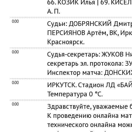
66. КОЗИК Илья | 69. КИСЕ
А. П.
0:00
Судьи: ДОБРЯНСКИЙ Дмитри
ПЕРСИЯНОВ Артём, ВК, Ирку
Красноярск.
0:00
Судья-секретарь: ЖУКОВ Ни
секретарь эл. протокола: З
Инспектор матча: ДОНСКИХ 
0:00
ИРКУТСК. Cтадион ЛД «БАЙ
Температура 0 °C.
0:00
Здравствуйте, уважаемые б
К проведению онлайна мат
технического онлайна мож