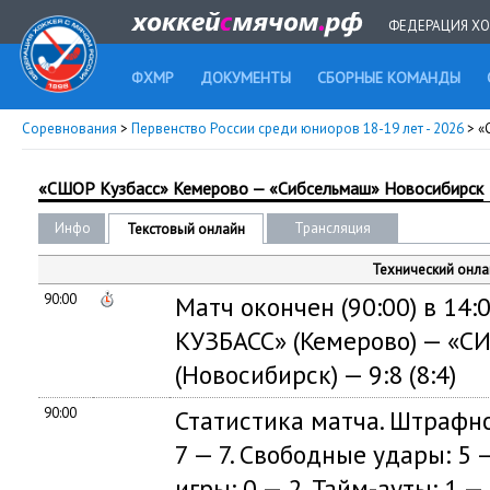
ФЕДЕРАЦИЯ ХО
ФХМР
ДОКУМЕНТЫ
СБОРНЫЕ КОМАНДЫ
Соревнования
>
Первенство России среди юниоров 18-19 лет - 2026
> «
«СШОР Кузбасс» Кемерово — «Сибсельмаш» Новосибирск
Инфо
Трансляция
Текстовый онлайн
Технический онла
90:00
Матч окончен (90:00) в 14:
КУЗБАСС» (Кемерово) — «
(Новосибирск) — 9:8 (8:4)
90:00
Статистика матча. Штрафно
7 — 7. Свободные удары: 5 —
игры: 0 — 2. Тайм-ауты: 1 — 