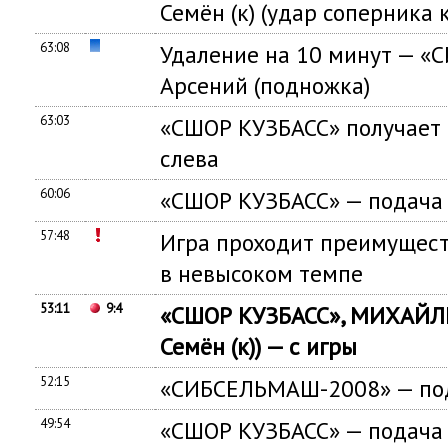
Семён (к) (удар соперника
63:08
Удаление на 10 минут — 
Арсений (подножка)
63:03
«СШОР КУЗБАСС» получает 
слева
60:06
«СШОР КУЗБАСС» — подача 
57:48
Игра проходит преимущест
в невысоком темпе
53:11
9:4
«СШОР КУЗБАСС», МИХАЙЛ
Семён (к)) — с игры
52:15
«СИБСЕЛЬМАШ-2008» — под
49:54
«СШОР КУЗБАСС» — подача 