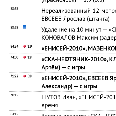
88:38
Нереализованный 12-метр
ЕВСЕЕВ Ярослав (штанга)
88:38
Удаление на 10 минут — 
КОНОВАЛОВ Максим (задер
84:24
1:9
«ЕНИСЕЙ-2010», МАЗЕНКОВ 
74:00
1:8
«СКА-НЕФТЯНИК-2010», К
Артём) — с игры
71:22
0:8
«ЕНИСЕЙ-2010», ЕВСЕЕВ Я
Александр) — с игры
70:15
ШУТОВ Иван, «ЕНИСЕЙ-201
время
64:15
Замена вратаря: «СКА-НЕФ