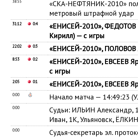
38:55
«СКА-НЕФТЯНИК-2010» полу
метровый штрафной удар
31:12
0:4
«ЕНИСЕЙ-2010», ФЕДОТОВ 
Кирилл) — с игры
22:02
0:3
«ЕНИСЕЙ-2010», ПОЛОВОВ А
8:53
0:2
«ЕНИСЕЙ-2010», ЕВСЕЕВ Я
с игры
2:05
0:1
«ЕНИСЕЙ-2010», ЕВСЕЕВ Яро
0:00
Начало матча — 14:49:23 (
0:00
Судьи: ИЛЬИН Александр, 
Иван, 1К, Ульяновск, ЁЛКИ
0:00
Судья-секретарь эл. прото