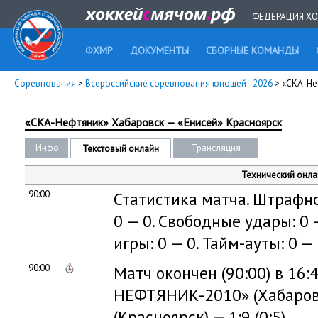
ФЕДЕРАЦИЯ ХО
ФХМР
ДОКУМЕНТЫ
СБОРНЫЕ КОМАНДЫ
Соревнования
>
Всероссийские соревнования юношей - 2026
> «СКА-Не
«СКА-Нефтяник» Хабаровск — «Енисей» Красноярск
Инфо
Трансляция
Текстовый онлайн
Технический онла
90:00
Статистика матча. Штрафно
0 — 0. Свободные удары: 0 —
игры: 0 — 0. Тайм-ауты: 0 — 
90:00
Матч окончен (90:00) в 16:
НЕФТЯНИК-2010» (Хабаров
(Красноярск) — 1:9 (0:5)