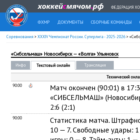
ФЕДЕРАЦИЯ ХО
ФХМР
ДОКУМЕНТЫ
СБОРНЫЕ КОМАНДЫ
Соревнования
>
XXXIV Чемпионат России. Суперлига - 2025-2026
> «Сиб
«Сибсельмаш» Новосибирск — «Волга» Ульяновск
Инфо
Трансляция
Текстовый онлайн
Технический онла
90:00
Матч окончен (90:01) в 17:3
«СИБСЕЛЬМАШ» (Новосибирс
2:6 (2:1)
90:00
Статистика матча. Штрафно
10 — 7. Свободные удары: 1 
игры: 0 — 8. Тайм-ауты: 1 — 