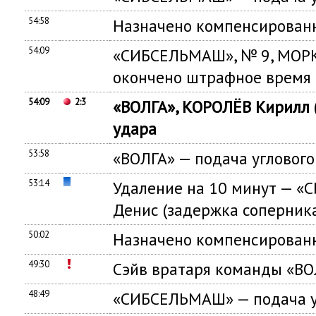
54:58
Назначено компенсированн
54:09
«СИБСЕЛЬМАШ», № 9, МОР
окончено штрафное время
54:09
2:3
«ВОЛГА», КОРОЛЁВ Кирилл 
удара
53:58
«ВОЛГА» — подача углового
53:14
Удаление на 10 минут —
Денис (задержка соперник
50:02
Назначено компенсированн
49:30
Сэйв вратаря команды «ВО
48:49
«СИБСЕЛЬМАШ» — подача у