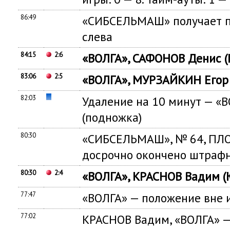
86:49
«СИБСЕЛЬМАШ» получает п
слева
84:15
2:6
«ВОЛГА», САФОНОВ Денис 
83:06
2:5
«ВОЛГА», МУРЗАЙКИН Егор 
82:03
Удаление на 10 минут — «
(подножка)
80:30
«СИБСЕЛЬМАШ», № 64, ПЛ
досрочно окончено штраф
80:30
2:4
«ВОЛГА», КРАСНОВ Вадим (
77:47
«ВОЛГА» — положение вне 
77:02
КРАСНОВ Вадим, «ВОЛГА» —