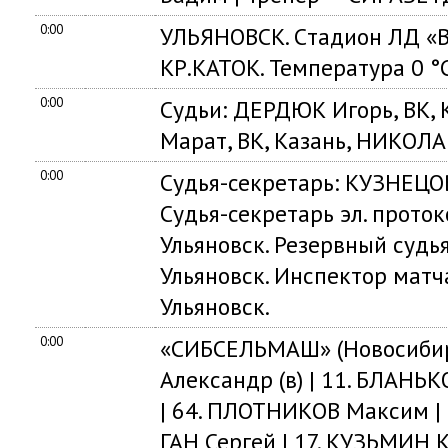
0:00
УЛЬЯНОВСК. Cтадион ЛД «
КР.КАТОК. Температура 0 °C
0:00
Судьи: ДЕРДЮК Игорь, ВК,
Марат, ВК, Казань, НИКОЛАЕ
0:00
Судья-секретарь: КУЗНЕЦОВ
Судья-секретарь эл. прото
Ульяновск. Резервный судь
Ульяновск. Инспектор матч
Ульяновск.
0:00
«СИБСЕЛЬМАШ» (Новосибир
Александр (в) | 11. БЛАНЬ
| 64. ПЛОТНИКОВ Максим |
ГАН Сергей | 17. КУЗЬМИН 