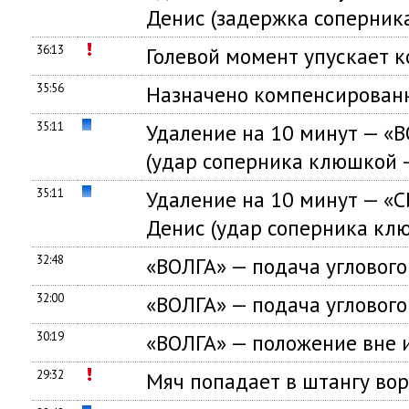
Денис (задержка соперник
36:13
Голевой момент упускает 
35:56
Назначено компенсированн
35:11
Удаление на 10 минут — «
(удар соперника клюшкой 
35:11
Удаление на 10 минут —
Денис (удар соперника кл
32:48
«ВОЛГА» — подача углового
32:00
«ВОЛГА» — подача углового
30:19
«ВОЛГА» — положение вне 
29:32
Мяч попадает в штангу во