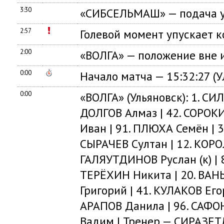
3:30
«СИБСЕЛЬМАШ» — подача у
2:57
Голевой момент упускает 
2:00
«ВОЛГА» — положение вне 
0:00
Начало матча — 15:32:27 (
0:00
«ВОЛГА» (Ульяновск): 1. СИЛ
ДОЛГОВ Алмаз | 42. СОРОК
Иван | 91. ПЛЮХА Семён | 
СЫРАЧЕВ Султан | 12. КОРОЛ
ГАЛЯУТДИНОВ Руслан (к) | 
ТЕРЁХИН Никита | 20. ВАНЬ
Григорий | 41. КУЛАКОВ Его
АРАПОВ Данила | 96. САФОН
Вадим | Тренер — СИРАЗЕТ