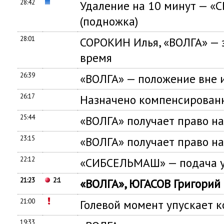
28:42
Удаление на 10 минут — «
(подножка)
28:01
СОРОКИН Илья, «ВОЛГА» — 
время
26:39
«ВОЛГА» — положение вне 
26:17
Назначено компенсированн
25:44
«ВОЛГА» получает право н
23:15
«ВОЛГА» получает право н
22:12
«СИБСЕЛЬМАШ» — подача у
21:23
2:1
«ВОЛГА», ЮГАСОВ Григорий
21:00
Голевой момент упускает
19:33