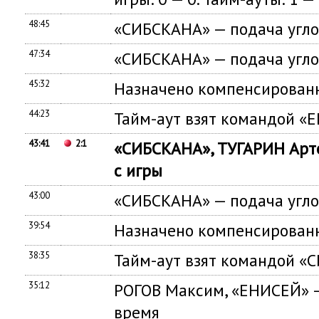
48:45
«СИБСКАНА» — подача угло
47:34
«СИБСКАНА» — подача угло
45:32
Назначено компенсированн
44:23
Тайм-аут взят командой «
43:41
2:1
«СИБСКАНА», ТУГАРИН Арт
с игры
43:00
«СИБСКАНА» — подача угло
39:54
Назначено компенсированн
38:35
Тайм-аут взят командой «
35:12
РОГОВ Максим, «ЕНИСЕЙ» 
время