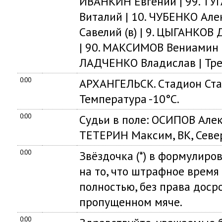
ИВАНКИН Евгений | 99. ТУ
Виталий | 10. ЧУБЕНКО Ал
Савелий (в) | 9. ЦЫГАНКОВ
| 90. МАКСИМОВ Вениамин |
ЛАДЧЕНКО Владислав | Тре
0:00
АРХАНГЕЛЬСК. Cтадион Ст
Температура -10°C.
0:00
Судьи в поле: ОСИПОВ Алек
ТЕТЕРИН Максим, ВК, Севе
0:00
Звёздочка (*) в формулиро
на то, что штрафное время
полностью, без права доср
пропущенном мяче.
0:00