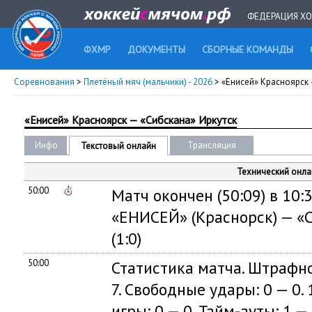
ФЕДЕРАЦИЯ ХО
ФХМР
ДОКУМЕНТЫ
СБОРНЫЕ КОМАНДЫ
Соревнования
>
Плетёный мяч (мальчики) - 2026
> «Енисей» Красноярск 
«Енисей» Красноярск — «Сибскана» Иркутск
Инфо
Трансляция
Текстовый онлайн
Технический онла
50:00
Матч окончен (50:09) в 10:3
«ЕНИСЕЙ» (Краснорск) — «С
(1:0)
50:00
Статистика матча. Штрафное
7. Свободные удары: 0 — 0. 
игры: 0 — 0. Тайм-ауты: 1 — 