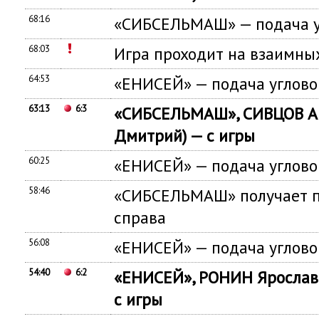
68:16
«СИБСЕЛЬМАШ» — подача у
68:03
Игра проходит на взаимны
64:53
«ЕНИСЕЙ» — подача углово
63:13
6:3
«СИБСЕЛЬМАШ», СИВЦОВ А
Дмитрий) — с игры
60:25
«ЕНИСЕЙ» — подача углово
58:46
«СИБСЕЛЬМАШ» получает п
справа
56:08
«ЕНИСЕЙ» — подача углово
54:40
6:2
«ЕНИСЕЙ», РОНИН Ярослав 
с игры