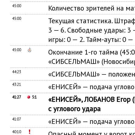
45:00
Количество зрителей на ма
45:00
Текущая статистика. Штрафн
3 — 6. Свободные удары: 3 —
игры: 0 — 2. Тайм-ауты: 0 — 
45:00
Окончание 1-го тайма (45:
«СИБСЕЛЬМАШ» (Новосибир
44:23
«СИБСЕЛЬМАШ» — положен
43:21
«ЕНИСЕЙ» — подача углово
41:27
5:1
«ЕНИСЕЙ», ЛОБАНОВ Егор (
с углового удара
41:07
«ЕНИСЕЙ» — подача углово
40:10
Опасный момент у ворот