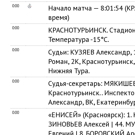
0:00
Начало матча — 8:01:54 (
время)
0:00
КРАСНОТУРЬИНСК. Cтадион
Температура -15°C.
0:00
Судьи: КУЗЯЕВ Александр, 
Роман, 2К, Краснотурьинск
Нижняя Тура.
0:00
Судья-секретарь: МЯКИШЕВ
Краснотурьинск.. Инспект
Александр, ВК, Екатеринбур
0:00
«ЕНИСЕЙ» (Красноярск): 1. 
ЗИНОВЬЕВ Алексей | 44. М
Евгений | 8. БОРОВСКИЙ Ар