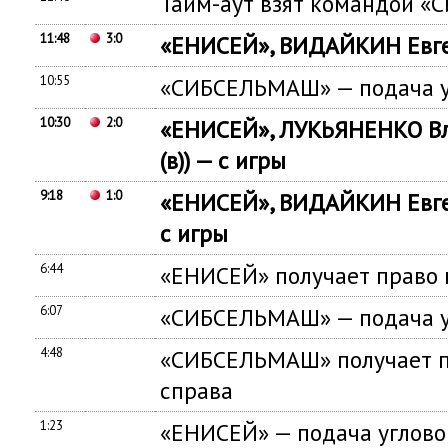
Тайм-аут взят командой 
11:48
3:0
«ЕНИСЕЙ», ВИДАЙКИН Евген
10:55
«СИБСЕЛЬМАШ» — подача у
10:30
2:0
«ЕНИСЕЙ», ЛУКЬЯНЕНКО В
(в)) — с игры
9:18
1:0
«ЕНИСЕЙ», ВИДАЙКИН Евген
с игры
6:44
«ЕНИСЕЙ» получает право 
6:07
«СИБСЕЛЬМАШ» — подача у
4:48
«СИБСЕЛЬМАШ» получает п
справа
1:23
«ЕНИСЕЙ» — подача углово