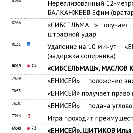
83:44
Нереализованный 12-метр
БАЛКАНЖЕЕВ Ефим (вратар
82:56
«СИБСЕЛЬМАШ» получает п
штрафной удар
81:51
Удаление на 10 минут — «
(задержка соперника)
80:19
7:4
«СИБСЕЛЬМАШ», МАСЛОВ Ки
79:49
«ЕНИСЕЙ» — положение вн
78:33
«ЕНИСЕЙ» получает право 
76:01
«ЕНИСЕЙ» — подача углово
73:16
Игра проходит преимущест
69:40
7:3
«ЕНИСЕЙ», ШИТИКОВ Илья (