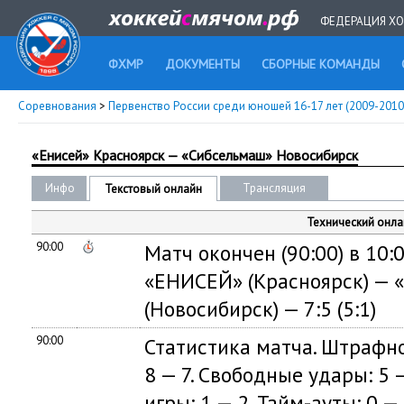
ФЕДЕРАЦИЯ ХО
ФХМР
ДОКУМЕНТЫ
СБОРНЫЕ КОМАНДЫ
Соревнования
>
Первенство России среди юношей 16-17 лет (2009-2010 г
«Енисей» Красноярск — «Сибсельмаш» Новосибирск
Инфо
Трансляция
Текстовый онлайн
Технический онла
90:00
Матч окончен (90:00) в 10:0
«ЕНИСЕЙ» (Красноярск) —
(Новосибирск) — 7:5 (5:1)
90:00
Статистика матча. Штрафно
8 — 7. Свободные удары: 5 —
игры: 1 — 2. Тайм-ауты: 0 — 