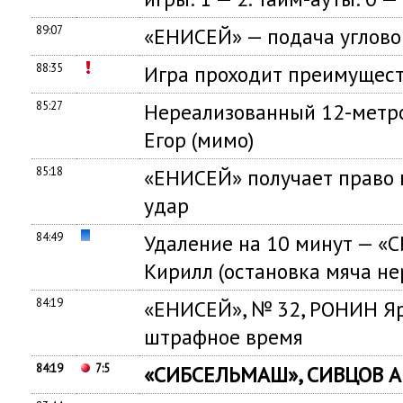
89:07
«ЕНИСЕЙ» — подача углово
88:35
Игра проходит преимущест
85:27
Нереализованный 12-метр
Егор (мимо)
85:18
«ЕНИСЕЙ» получает право
удар
84:49
Удаление на 10 минут — 
Кирилл (остановка мяча н
84:19
«ЕНИСЕЙ», № 32, РОНИН Яр
штрафное время
84:19
7:5
«СИБСЕЛЬМАШ», СИВЦОВ Ар