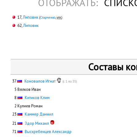
ОТОБРАЖАТЬ:
СПИСК
17,
Липовик
(
Старченко
,
угл.
)
62,
Липовик
Составы к
37
Коновалов Игнат
(с 1 по 35)
0
5 Вялков Иван
0
8
Китиков Клим
0
2 Кулиев Роман
23
Каммер Даниил
21
Здор Михаил
71
Выскребенцев Александр