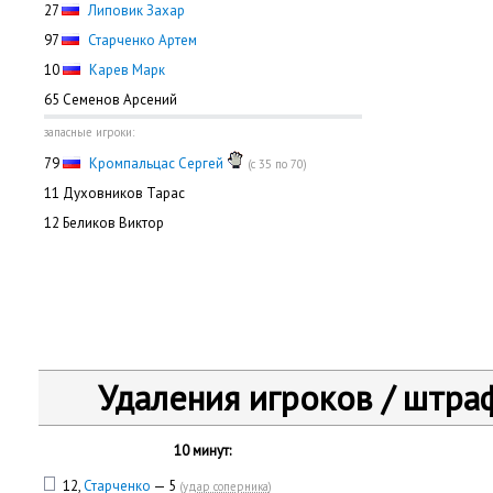
27
Липовик Захар
97
Старченко Артем
10
Карев Марк
65 Семенов Арсений
запасные игроки:
79
Кромпальцас Сергей
(с 35 по 70)
11 Духовников Тарас
12 Беликов Виктор
Удаления игроков / штра
10 минут:
12,
Старченко
— 5
(
удар соперника
)