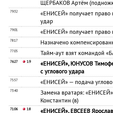
ЩЕРБАКОВ Артём (подножк
79:32
«ЕНИСЕЙ» получает право
удар
79:01
«ЕНИСЕЙ» получает право 
78:17
Назначено компенсированн
77:05
Тайм-аут взят командой 
76:27
1:9
«ЕНИСЕЙ», ЮНУСОВ Тимофе
с углового удара
75:57
«ЕНИСЕЙ» — подача углово
73:40
Замена вратаря: «ЕНИСЕЙ»
Константин (в)
71:06
1:8
«ЕНИСЕЙ», ЕВСЕЕВ Ярослав