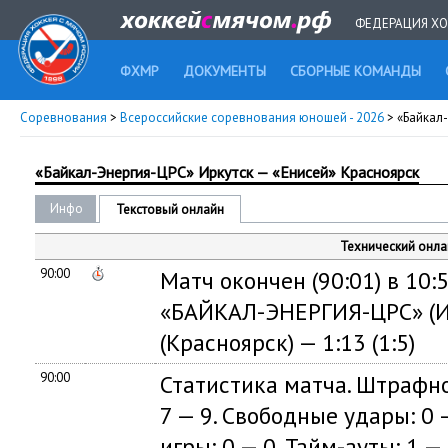
ФЕДЕРАЦИЯ ХО
ФХМР
ДОКУМЕНТЫ
СБОРНЫЕ КОМАНДЫ
Соревнования
>
Всероссийские соревнования юношей - 2026
> «Байкал
«Байкал-Энергия-ЦРС» Иркутск — «Енисей» Красноярск
Инфо
Текстовый онлайн
Технический онла
90:00
Матч окончен (90:01) в 10:5
«БАЙКАЛ-ЭНЕРГИЯ-ЦРС» (И
(Красноярск) — 1:13 (1:5)
90:00
Статистика матча. Штрафно
7 — 9. Свободные удары: 0 —
игры: 0 — 0. Тайм-ауты: 1 — 