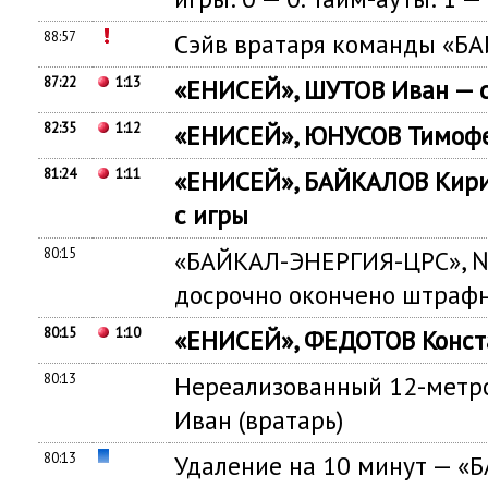
88:57
Сэйв вратаря команды «Б
87:22
1:13
«ЕНИСЕЙ», ШУТОВ Иван — с
82:35
1:12
«ЕНИСЕЙ», ЮНУСОВ Тимофей
81:24
1:11
«ЕНИСЕЙ», БАЙКАЛОВ Кири
с игры
80:15
«БАЙКАЛ-ЭНЕРГИЯ-ЦРС», 
досрочно окончено штраф
80:15
1:10
«ЕНИСЕЙ», ФЕДОТОВ Конста
80:13
Нереализованный 12-метр
Иван (вратарь)
80:13
Удаление на 10 минут — 