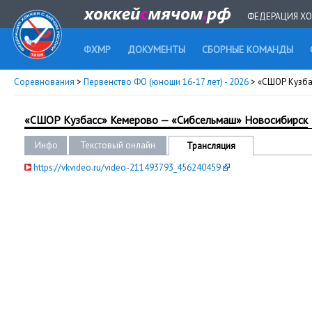
ФЕДЕРАЦИЯ ХО
ФХМР
ДОКУМЕНТЫ
СБОРНЫЕ КОМАНДЫ
Соревнования
>
Первенство ФО (юноши 16-17 лет) - 2026
> «СШОР Кузба
«СШОР Кузбасс» Кемерово — «Сибсельмаш» Новосибирск
Инфо
Текстовый онлайн
Трансляция
https://vkvideo.ru/video-211493793_456240459