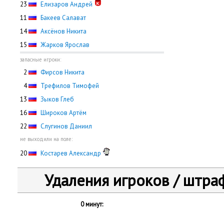
23
Елизаров Андрей
11
Бакеев Салават
14
Аксёнов Никита
15
Жарков Ярослав
запасные игроки:
0
2
Фирсов Никита
0
4
Трефилов Тимофей
13
Зыков Глеб
16
Широков Артём
22
Слугинов Даниил
не выходили на поле:
20
Костарев Александр
Удаления игроков / штра
0 минут: