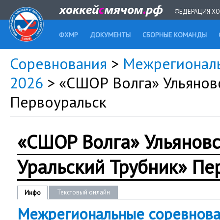
ФЕДЕРАЦИЯ ХО
ФХМР
ДОКУМЕНТЫ
СБОРНЫЕ КОМАНДЫ
Соревнования
>
Межрегиональ
2026
> «СШОР Волга» Ульянов
Первоуральск
«СШОР Волга» Ульянов
Уральский Трубник» Пе
Текстовый онлайн
Инфо
Межрегиональные соревнова