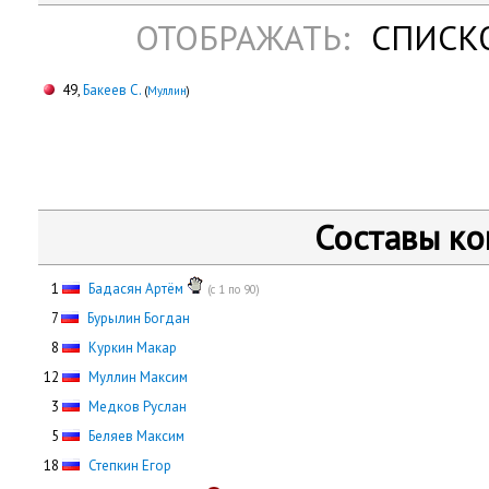
ОТОБРАЖАТЬ:
СПИСК
49,
Бакеев С.
(
Муллин
)
Составы к
0
1
Бадасян Артём
(с 1 по 90)
0
7
Бурылин Богдан
0
8
Куркин Макар
12
Муллин Максим
0
3
Медков Руслан
0
5
Беляев Максим
18
Степкин Егор