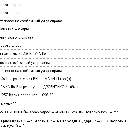
лового справа
лового слева
т право на свободный удар справа
Михаил — с игры
а углового справа
лового слева
от команды «СИБСЕЛЬМАШ»
во на свободный удар слева
т право на свободный удар справа
Й». В игру вступает ВЫЛЕГЖАНИН Егор (в)
ЕЛЬМАШ». В игру вступает ДРОБИТЬКО Артём (в)
15:57. Время перерыва — 0:08:25
 матче: 55
35:00). «ЕНИСЕЙ» (Красноярск) — «СИБСЕЛЬМАШ» (Новосибирск) — 7:2
афное время: 5 — 5. Угловые: 2 — 4. Свободные удары: 2 — 1. 12-метровые:
айм-ауты: 0 — 0.