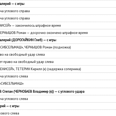
лерий — с игры
а углового справа
а углового справа
ЕНИСЕЙ» — закончилось штрафное время
ЧЕРНЫШОВ Роман — досрочно окончено штрафное время
лерий (ДОРОГАЙКИН Глеб) — с игры
— «СИБСЕЛЬМАШ», ЧЕРНЫШОВ Роман (подножка)
во на свободный удар слева
т право на свободный удар слева
«ЕНИСЕЙ», ТЕТЕРИН Кирилл (к) (задержка соперника)
а углового слева
 «СИБСЕЛЬМАШ»
Степан (ЧЕРНОБАЕВ Владимир (к)) — с углового удара
а углового слева
рий — с игры
лового слева