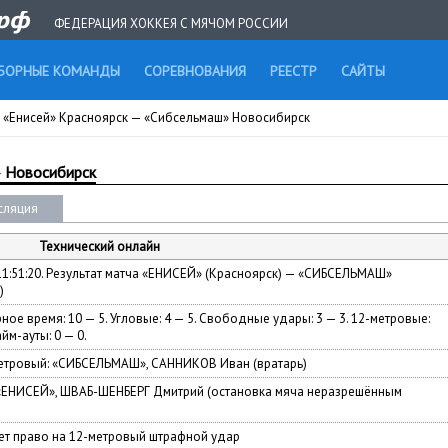
ФЕДЕРАЦИЯ ХОККЕЯ С МЯЧОМ РОССИИ
БОРНЫЕ КОМАНДЫ
СОРЕВНОВАНИЯ
РЕЕСТР
САЙТЫ
 «Енисей» Красноярск — «Сибсельмаш» Новосибирск
» Новосибирск
сляция
Технический онлайн
 11:51:20. Результат матча «ЕНИСЕЙ» (Красноярск) — «СИБСЕЛЬМАШ»
)
ное время: 10 — 5. Угловые: 4 — 5. Свободные удары: 3 — 3. 12-метровые:
айм-ауты: 0 — 0.
етровый: «СИБСЕЛЬМАШ», САННИКОВ Иван (вратарь)
 «ЕНИСЕЙ», ШВАБ-ШЕНБЕРГ Дмитрий (остановка мяча неразрешённым
т право на 12-метровый штрафной удар