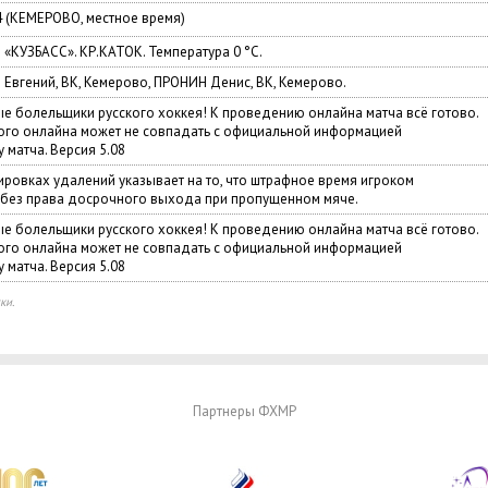
4 (КЕМЕРОВО, местное время)
«КУЗБАСС». КР.КАТОК. Температура 0 °C.
Евгений, ВК, Кемерово, ПРОНИН Денис, ВК, Кемерово.
ые болельщики русского хоккея! К проведению онлайна матча всё готово.
го онлайна может не совпадать с официальной информацией
 матча. Версия 5.08
ировках удалений указывает на то, что штрафное время игроком
 без права досрочного выхода при пропущенном мяче.
ые болельщики русского хоккея! К проведению онлайна матча всё готово.
го онлайна может не совпадать с официальной информацией
 матча. Версия 5.08
ки.
Партнеры ФХМР