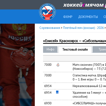
ФХМР
ДОКУМЕНТЫ
С
Соревнования
>
Плетёный мяч (юноши) - 2026
>
«Енисей» Красноярск — «Сибсельмаш
Инфо
Тран
Текстовый онлайн
70:00
Матч окончен (70:07) в
(Новосибирск) — 7:3 (7:2
70:00
Статистика матча. Штраф
0 — 1. Вне игры: 0 — 0. Т
69:54
Нереализованный 12-м
69:54
Удаление на 5 минут —
способом)
69:30
«СИБСЕЛЬМАШ» получае