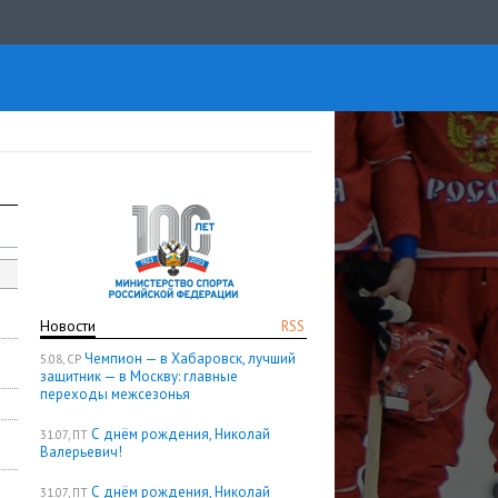
Новости
RSS
Чемпион — в Хабаровск, лучший
5.08, СР
защитник — в Москву: главные
переходы межсезонья
С днём рождения, Николай
31.07, ПТ
Валерьевич!
С днём рождения, Николай
31.07, ПТ