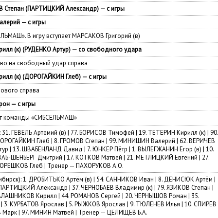
 Степан (ПАРТИЦКИЙ Александр) — с игры
лерий — с игры
ЛЬМАШ». В игру вступает МАРСАКОВ Григорий (в)
илл (к) (РУДЕНКО Артур) — со свободного удара
во на свободный удар справа
илл (к) (ДОРОГАЙКИН Глеб) — с игры
лового справа
он — с игры
от команды «СИБСЕЛЬМАШ»
31. ГЕВЕЛЬ Артемий (в) | 77. БОРИСОВ Тимофей | 19. ТЕТЕРИН Кирилл (к) | 90
ОРОГАЙКИН Глеб | 8. ГРОМОВ Степан | 99. МИНИШИН Валерий | 62. ВЕРИЧЕВ
ур | 13. ШВАБЕНЛАНД Давид | 7. ЮНКЕР Пётр | 1. ВЫЛЕГЖАНИН Егор (в) | 10.
АБ-ШЕНБЕРГ Дмитрий | 17. КОТКОВ Матвей | 21. МЕТЛИЦКИЙ Евгений | 27.
КОРЕШКОВ Глеб | Тренер — ПАХОРУКОВ А.О.
ирск): 1. ДРОБИТЬКО Артём (в) | 54. САННИКОВ Иван | 8. ДЕНИСЮК Артём |
 ПАРТИЦКИЙ Александр | 37. ЧЕРНОБАЕВ Владимир (к) | 79. ЯЗИКОВ Степан |
КАЛАШНИКОВ Кирилл | 44. РОМАНОВ Сергей | 20. ЧЕРНЫШОВ Роман | 35.
| 3. КУРБАТОВ Ярослав | 5. РЫЖКОВ Ярослав | 9. ТЮЛЕНЕВ Илья | 10. СПИРЁВ
 Марк | 97. МИНИН Матвей | Тренер — ЦЕЛИЩЕВ Б.А.