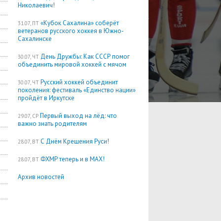
Николаевич!
«Кубок Сахалина» соберёт
31.07, ПТ
ветеранов русского хоккея в Южно-
Сахалинске
День Дружбы: Как СССР помог
30.07, ЧТ
объединить мировой хоккей с мячом
Русский хоккей объединит
30.07, ЧТ
поколения: фестиваль «Единство нации»
пройдёт в Иркутске
Первый выход на лёд: что
29.07, СР
важно знать родителям
С Днём Крещения Руси!
28.07, ВТ
ФХМР теперь и в MAX!
28.07, ВТ
Архив новостей