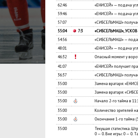
62:46
«ЕНИСЕЙ» — подача уг
59:46
«ЕНИСЕЙ» — подача уг
57:07
«СИБСЕЛЬМАШ» получае
55:04
7:3
«СИБСЕЛЬМАШ», УСКОВ 
54:56
«СИБСЕЛЬМАШ» — подач
48:01
«ЕНИСЕЙ» — подача уг
46:32
Опасный момент у вор
41:07
«ЕНИСЕЙ» получает пра
36:37
«СИБСЕЛЬМАШ» получае
35:00
Замена вратаря: «ЕНИСЕ
35:00
Замена вратаря: «СИБС
35:00
Начало 2-го тайма в 11:
35:00
Количество зрителей на
35:00
Окончание 1-го тайма (
35:00
Текущая статистика. Штр
0 — 0. Вне игры: 0 — 0. Т