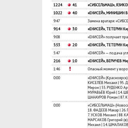
12:24
4:1
«СИБСЕЛЬМАШ», ЯЗИКОВ
10:22
4:0
«ЕНИСЕЙ», МИНИШИН Ва
9:47
Замена вратаря: «СИБСЕ
9:14
3:0
«ЕНИСЕЙ», ТЕТЕРИН Кир
9:08
«ЕНИСЕЙ» получает пра
5:53
2:0
«ЕНИСЕЙ», ТЕТЕРИН Кир
5:47
«ЕНИСЕЙ» — подача уг
2:16
1:0
«ЕНИСЕЙ», ВЕРИЧЕВ Мир
1:46
Опасный момент у вор
0:00
«ЕНИСЕЙ» (Красноярск): 
КИСЕЛЁВ Михаил | 95. Д
Мирон | 55. РУДЕНКО Арт
МУРАВЬЁВ Юрий | 14. ШВ
ШАНАУРОВ Роман | 87. 
0:00
«СИБСЕЛЬМАШ» (Новосиб
18. ФАДЕЕВ Макар | 26.
7. УСКОВ Михаил | 88. 
МАРСАКОВ Григорий (в) 
Михаил | 14. ШМАЛАКОВ