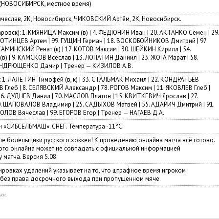
9 (НОВОСИБИРСК, местное время)
чеслав, 2К, Новосибирск, ЧИКОВСКИЙ Артём, 2К, Новосибирск.
вск): 1. КИЯНИЦА Максим (в) | 4. ФЕДЮНИН Иван | 20. АКТАНКО Семен | 29
ВОТИНЦЕВ Артем | 99. ГУЩИН Герман | 18. ВОСКОБОЙНИКОВ Дмитрий | 97.
АМИНСКИЙ Ренат (к) | 17. КОТОВ Максим | 30. ШЕЙКИН Кирилл | 54.
 | 9. КАМСКОВ Всеслав | 13. ЛОПАТИН Даниил | 23. ЖОГА Марат | 58.
 АНДРЮЩЕНКО Дамир | Тренер — КИЗИЛОВ А.В.
 1. ЛАЛЕТИН Тимофей (в, к) | 33. СТАЛЬМАК Михаил | 22. КОНДРАТЬЕВ
 Глеб | 8. СЕЛЯВСКИЙ Александр | 78. РОГОВ Максим | 11. ЯКОВЛЕВ Глеб |
 6. ДУДНЕВ Данил | 70. МАСЛОВ Платон | 15. КВИТКЕВИЧ Ярослав | 27.
0. ШАПОВАЛОВ Владимир | 25. САДЫХОВ Матвей | 55. АДАРИЧ Дмитрий | 91.
ОЛОВ Вячеслав | 99. ЕГОРОВ Егор | Тренер — НАГАЕВ Д.А.
«СИБСЕЛЬМАШ». СНЕГ. Температура -11°C.
ые болельщики русского хоккея! К проведению онлайна матча всё готово.
го онлайна может не совпадать с официальной информацией
 матча. Версия 5.08
ировках удалений указывает на то, что штрафное время игроком
 без права досрочного выхода при пропущенном мяче.
ки.