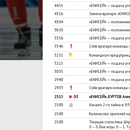
44:55
«ЕНИСЕЙ» — подача уг
43:16
Замена вратаря: «ЕНИСЕ
43:04
«ЕНИСЕЙ» — положение
38:20
«ЕНИСЕЙ» — положение
33:56
«ЕНИСЕЙ» — подача уг
33:46
Сэйв вратаря команды
32:51
Командное предупреж
32:15
«ЕНИСЕЙ» — подача уг
30:35
«ЕНИСЕЙ» — подача уг
29:40
«ЕНИСЕЙ» — подача уг
29:33
Сэйв вратаря команды
25:15
0:3
«ЕНИСЕЙ», КУРТОВ Алек
25:00
Начало 2-го тайма в 9:3
25:00
Количество зрителей на
25:00
Текущая статистика. Штр
0 — 0. Вне игры: 0 — 1. Т