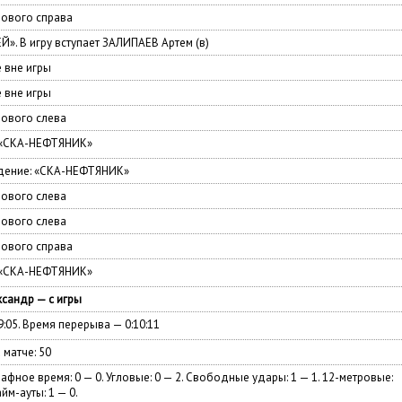
лового справа
Й». В игру вступает ЗАЛИПАЕВ Артем (в)
 вне игры
 вне игры
лового слева
 «СКА-НЕФТЯНИК»
дение: «СКА-НЕФТЯНИК»
лового слева
лового слева
лового справа
 «СКА-НЕФТЯНИК»
сандр — с игры
9:05. Время перерыва — 0:10:11
 матче: 50
афное время: 0 — 0. Угловые: 0 — 2. Свободные удары: 1 — 1. 12-метровые:
айм-ауты: 1 — 0.