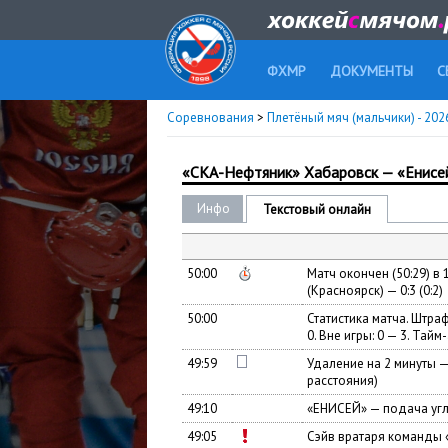
ФХМР
ДОКУМЕНТЫ
С
Соревнования
>
Плетёный мяч (мальчики) - 20
«СКА-Нефтяник» Хабаровск — «Енисе
Инфо
Текстовый онлайн
50:00
Матч окончен (50:29) в
(Красноярск) — 0:3 (0:2)
50:00
Статистика матча. Штраф
0. Вне игры: 0 — 3. Тайм-
49:59
Удаление на 2 минуты 
расстояния)
49:10
«ЕНИСЕЙ» — подача уг
49:05
Сэйв вратаря команды