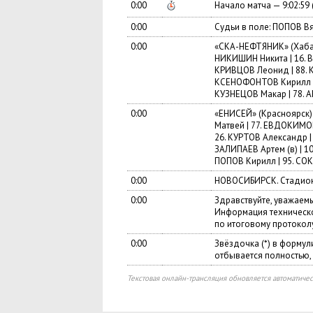
0:00
Начало матча — 9:02:5
0:00
Судьи в поле: ПОПОВ Вя
0:00
«СКА-НЕФТЯНИК» (Хабаро
НИКИШИН Никита | 16. 
КРИВЦОВ Леонид | 88. К
КСЕНОФОНТОВ Кирилл (в)
КУЗНЕЦОВ Макар | 78.
0:00
«ЕНИСЕЙ» (Красноярск):
Матвей | 77. ЕВДОКИМОВ
26. КУРТОВ Александр |
ЗАЛИПАЕВ Артем (в) | 1
ПОПОВ Кирилл | 95. СОК
0:00
НОВОСИБИРСК. Cтадион 
0:00
Здравствуйте, уважаем
Информация техническо
по итоговому протоколу
0:00
Звёздочка (*) в формул
отбывается полностью,
Текстовая онлайн-трансляция обновляется автоматичес