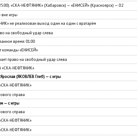
25:00). «СКА-НЕФТЯНИК» (Хабаровск) — «ЕНИСЕЙ» (Красноярск) — 0:2
 вне игры
ИК» не реализован выход один на один с вратарём
во на свободный удар слева
анное время: 01:00
от команды «ЕНИСЕЙ»
ает право на свободный удар слева
ой «СКА-НЕФТЯНИК»
рослав (ЯКОВЛЕВ Глеб) — с игры
 «СКА-НЕФТЯНИК»
лового справа
м — с игры
лового справа
 «СКА-НЕФТЯНИК»
 «СКА-НЕФТЯНИК»