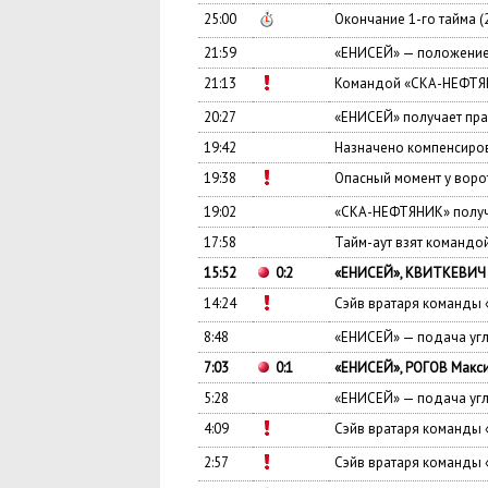
25:00
Окончание 1-го тайма (
21:59
«ЕНИСЕЙ» — положение
21:13
Командой «СКА-НЕФТЯН
20:27
«ЕНИСЕЙ» получает пра
19:42
Назначено компенсиров
19:38
Опасный момент у вор
19:02
«СКА-НЕФТЯНИК» получ
17:58
Тайм-аут взят команд
15:52
0:2
«ЕНИСЕЙ», КВИТКЕВИЧ Я
14:24
Сэйв вратаря команды
8:48
«ЕНИСЕЙ» — подача уг
7:03
0:1
«ЕНИСЕЙ», РОГОВ Макси
5:28
«ЕНИСЕЙ» — подача уг
4:09
Сэйв вратаря команды
2:57
Сэйв вратаря команды