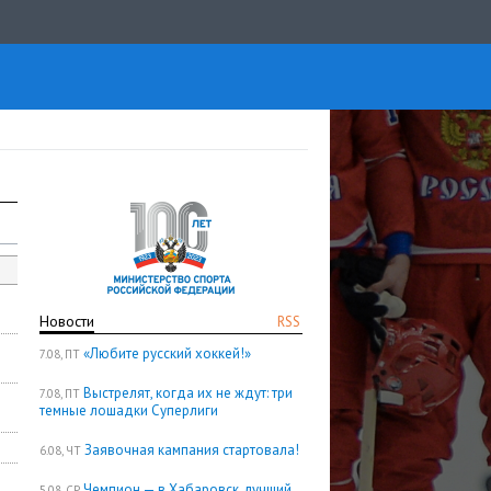
Новости
RSS
«Любите русский хоккей!»
7.08, ПТ
Выстрелят, когда их не ждут: три
7.08, ПТ
темные лошадки Суперлиги
Заявочная кампания стартовала!
6.08, ЧТ
Чемпион — в Хабаровск, лучший
5.08, СР