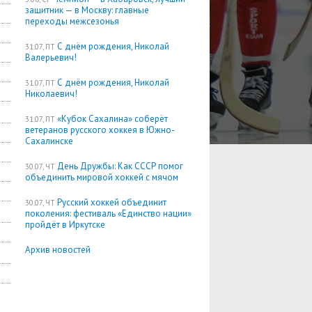
защитник — в Москву: главные
переходы межсезонья
С днём рождения, Николай
31.07, ПТ
Валерьевич!
С днём рождения, Николай
31.07, ПТ
Николаевич!
«Кубок Сахалина» соберёт
31.07, ПТ
ветеранов русского хоккея в Южно-
Сахалинске
День Дружбы: Как СССР помог
30.07, ЧТ
объединить мировой хоккей с мячом
Русский хоккей объединит
30.07, ЧТ
поколения: фестиваль «Единство нации»
пройдёт в Иркутске
Архив новостей