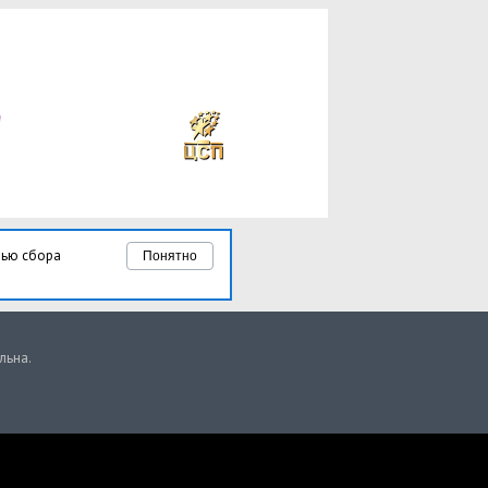
лью сбора
Понятно
льна.