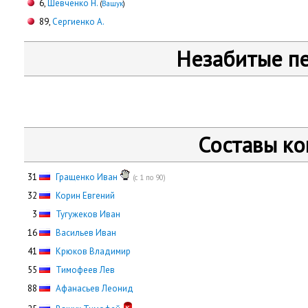
6,
Шевченко Н.
(
Ващук
)
89,
Сергиенко А.
Незабитые п
Составы к
31
Гращенко Иван
(с 1 по 90)
32
Корин Евгений
0
3
Тугужеков Иван
16
Васильев Иван
41
Крюков Владимир
55
Тимофеев Лев
88
Афанасьев Леонид