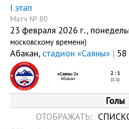
I этап
Матч № 80
23 февраля 2026 г.,
понедель
московскому времени)
Абакан,
стадион «Саяны»
|
58 
2 : 1
«Саяны-2»
Абакан
(1:1)
Голы
ОТОБРАЖАТЬ:
СПИСК