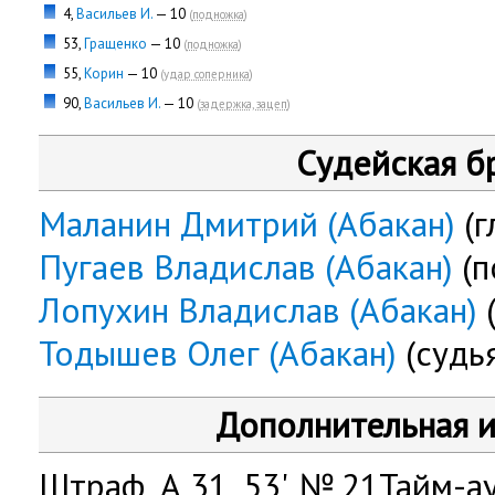
4,
Васильев И.
— 10
(
подножка
)
53,
Гращенко
— 10
(
подножка
)
55,
Корин
— 10
(
удар соперника
)
90,
Васильев И.
— 10
(
задержка, зацеп
)
Судейская б
Маланин Дмитрий (Абакан)
(г
Пугаев Владислав (Абакан)
(п
Лопухин Владислав (Абакан)
Тодышев Олег (Абакан)
(судь
Дополнительная 
Штраф, А 31, 53', № 21Тайм-ау