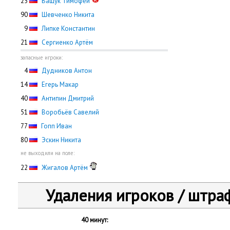
25
Ващук Тимофей
90
Шевченко Никита
0
9
Липке Константин
21
Сергиенко Артём
запасные игроки:
0
4
Дудников Антон
14
Егерь Макар
40
Антипин Дмитрий
51
Воробьёв Савелий
77
Гопп Иван
80
Эскин Никита
не выходили на поле:
22
Жигалов Артём
Удаления игроков / штра
40 минут: