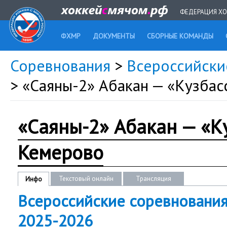
ФЕДЕРАЦИЯ ХО
ФХМР
ДОКУМЕНТЫ
СБОРНЫЕ КОМАНДЫ
Соревнования
>
Всероссийски
> «Саяны-2» Абакан — «Кузба
«Саяны-2» Абакан — «К
Кемерово
Текстовый онлайн
Трансляция
Инфо
Всероссийские соревнования
2025-2026