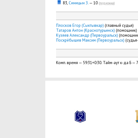
83,
Синицын З.
— 10
(
подножка
)
Плосков Егор (Сыктывкар)
(главный судья)
Татаров Антон (Краснотурьинск)
(помощник)
Кузяев Александр (Первоуральск)
(помощник
Поскрёбышев Максим (Первоуральск)
(судья
Комп. время — 59:31+0:30. Тайм-аут к-да Б — 7