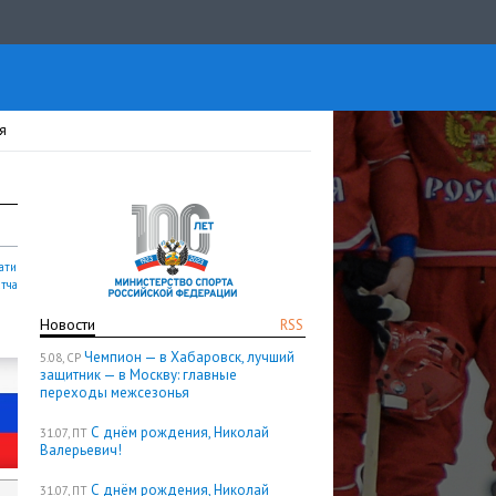
я
ати
атча
Новости
RSS
Чемпион — в Хабаровск, лучший
5.08, СР
защитник — в Москву: главные
переходы межсезонья
С днём рождения, Николай
31.07, ПТ
Валерьевич!
С днём рождения, Николай
31.07, ПТ