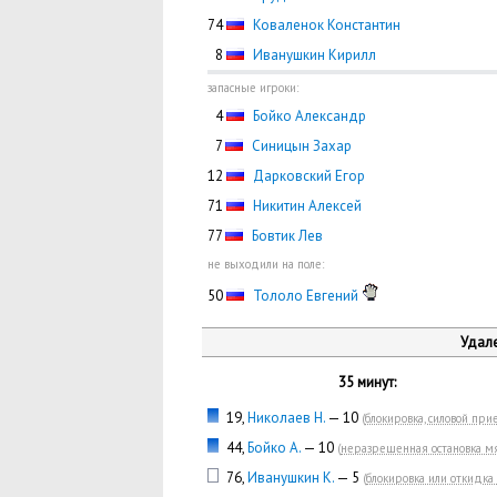
74
Коваленок Константин
0
8
Иванушкин Кирилл
запасные игроки:
0
4
Бойко Александр
0
7
Синицын Захар
12
Дарковский Егор
71
Никитин Алексей
77
Бовтик Лев
не выходили на поле:
50
Тололо Евгений
Удале
35 минут:
19,
Николаев Н.
— 10
(
блокировка, силовой при
44,
Бойко А.
— 10
(
неразрешенная остановка м
76,
Иванушкин К.
— 5
(
блокировка или откидка