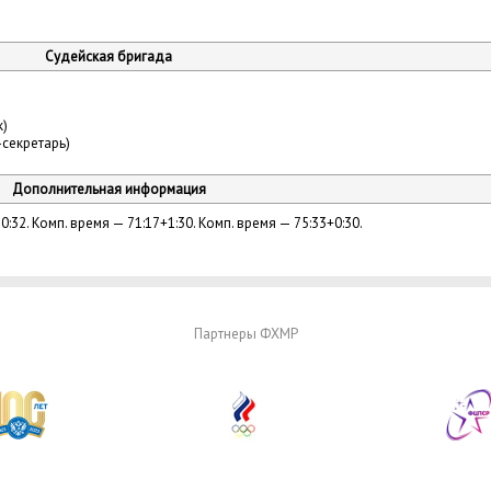
Судейская бригада
)
-секретарь)
Дополнительная информация
0:32. Комп. время — 71:17+1:30. Комп. время — 75:33+0:30.
Партнеры ФХМР