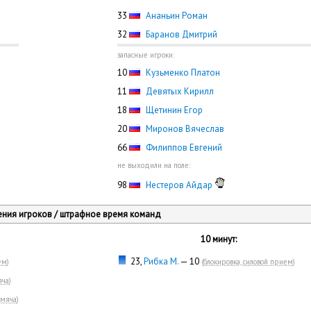
33
Ананьин Роман
32
Баранов Дмитрий
запасные игроки:
10
Кузьменко Платон
11
Девятых Кирилл
18
Щетинин Егор
20
Миронов Вячеслав
66
Филиппов Евгений
не выходили на поле:
98
Нестеров Айдар
ния игроков / штрафное время команд
10 минут:
23,
Рибка М.
— 10
ем
)
(
блокировка, силовой прием
)
яча
)
 мяча
)