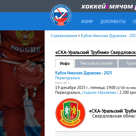
ФХМР
ДОКУМЕНТЫ
С
Соревнования
>
Кубок Николая Дуракова - 20
«СКА-Уральский Трубник» Свердловска
Текстовый онлайн
Тран
Инфо
Кубок Николая Дуракова - 2025
Первоуральск
Матч № 1
19 декабря 2025 г.,
пятница
, 19:00
(17:00 по мо
Первоуральск,
стадион «Хромпик»
|
2 200 зри
«СКА-Уральский Трубн
Свердловская облас