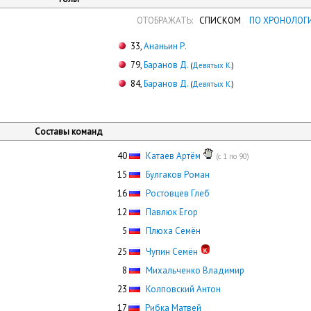
ОТОБРАЖАТЬ:
СПИСКОМ
ПО ХРОНОЛОГ
33,
Ананьин Р.
79,
Баранов Д.
(
Девятых К.
)
84,
Баранов Д.
(
Девятых К.
)
Составы команд
40
Катаев Артём
(с 1 по 90)
15
Булгаков Роман
16
Ростовцев Глеб
12
Павлюк Егор
0
5
Плюха Семён
25
Чупин Семён
0
8
Михальченко Владимир
23
Колповский Антон
17
Рибка Матвей