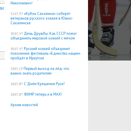
Николаевич!
ИИ
«Кубок Сахалина» соберёт
31.07, ПТ
ветеранов русского хоккея в Южно-
Сахалинске
День Дружбы: Как СССР помог
30.07, ЧТ
объединить мировой хоккей с мячом
Русский хоккей объединит
30.07, ЧТ
поколения: фестиваль «Единство нации»
пройдёт в Иркутске
Первый выход на лёд: что
29.07, СР
важно знать родителям
С Днём Крещения Руси!
28.07, ВТ
ФХМР теперь и в MAX!
28.07, ВТ
Архив новостей