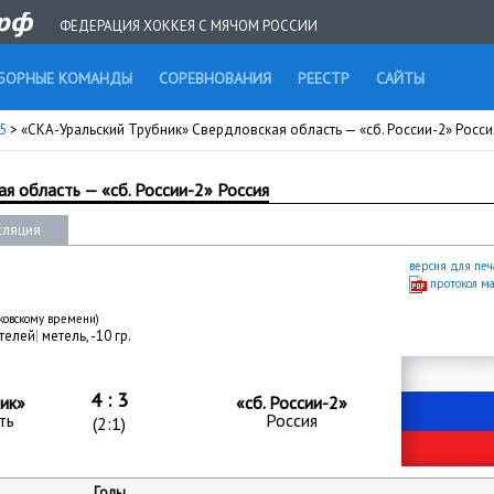
ФЕДЕРАЦИЯ ХОККЕЯ С МЯЧОМ РОССИИ
БОРНЫЕ КОМАНДЫ
СОРЕВНОВАНИЯ
РЕЕСТР
САЙТЫ
25
> «СКА-Уральский Трубник» Свердловская область — «сб. России-2» Росси
я область — «сб. России-2» Россия
сляция
версия для печ
протокол м
сковскому времени)
телей
|
метель, -10 гр.
4 : 3
ик»
«сб. России-2»
ть
Россия
(2:1)
Голы