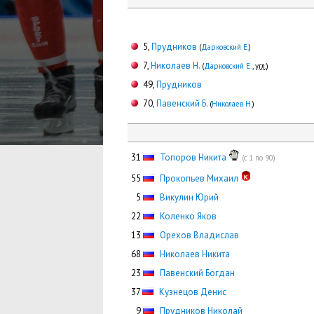
5,
Прудников
(
Дарковский Е.
)
7,
Николаев Н.
(
Дарковский Е.
,
угл.
)
49,
Прудников
70,
Павенский Б.
(
Николаев Н.
)
31
Топоров Никита
(с 1 по 90)
55
Прокопьев Михаил
0
5
Викулин Юрий
22
Коленко Яков
13
Орехов Владислав
68
Николаев Никита
23
Павенский Богдан
37
Кузнецов Денис
0
9
Прудников Николай