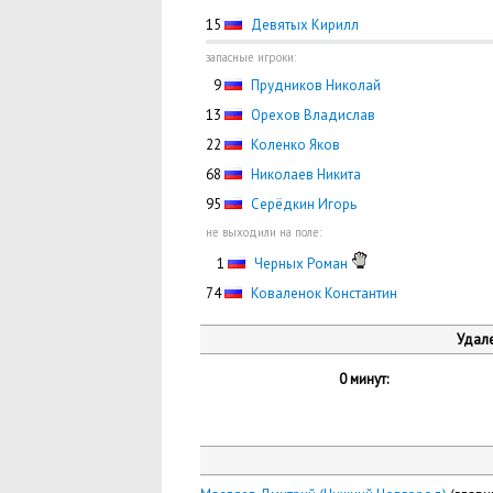
15
Девятых Кирилл
запасные игроки:
0
9
Прудников Николай
13
Орехов Владислав
22
Коленко Яков
68
Николаев Никита
95
Серёдкин Игорь
не выходили на поле:
0
1
Черных Роман
74
Коваленок Константин
Удале
0 минут: