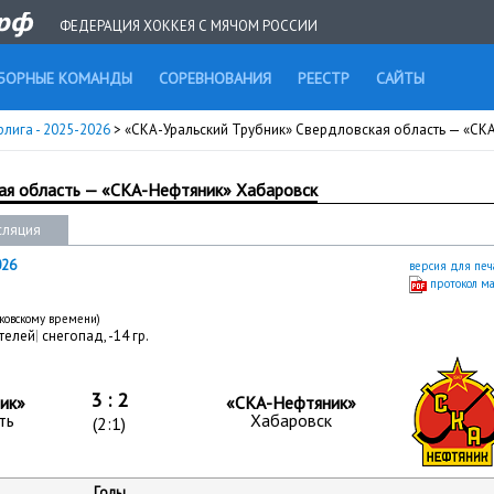
ФЕДЕРАЦИЯ ХОККЕЯ С МЯЧОМ РОССИИ
БОРНЫЕ КОМАНДЫ
СОРЕВНОВАНИЯ
РЕЕСТР
САЙТЫ
рлига - 2025-2026
> «СКА-Уральский Трубник» Свердловская область — «СК
ая область — «СКА-Нефтяник» Хабаровск
сляция
026
версия для печ
протокол м
сковскому времени)
телей
|
снегопад, -14 гр.
3 : 2
ик»
«СКА-Нефтяник»
ть
Хабаровск
(2:1)
Голы