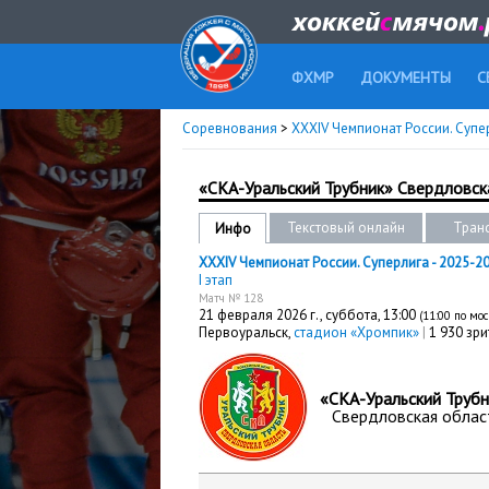
ФХМР
ДОКУМЕНТЫ
С
Соревнования
>
XXXIV Чемпионат России. Супе
«СКА-Уральский Трубник» Свердловск
Текстовый онлайн
Тран
Инфо
XXXIV Чемпионат России. Суперлига - 2025-2
I этап
Матч № 128
21 февраля 2026 г.,
суббота
, 13:00
(11:00 по мо
Первоуральск,
стадион «Хромпик»
|
1 930 зри
«СКА-Уральский Трубн
Свердловская облас