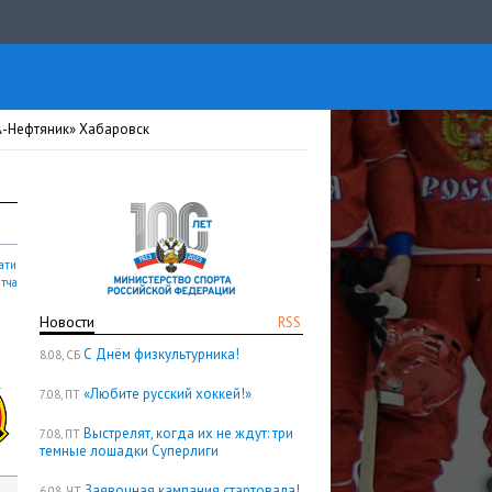
А-Нефтяник» Хабаровск
ати
атча
Новости
RSS
С Днём физкультурника!
8.08, СБ
«Любите русский хоккей!»
7.08, ПТ
Выстрелят, когда их не ждут: три
7.08, ПТ
темные лошадки Суперлиги
Заявочная кампания стартовала!
6.08, ЧТ