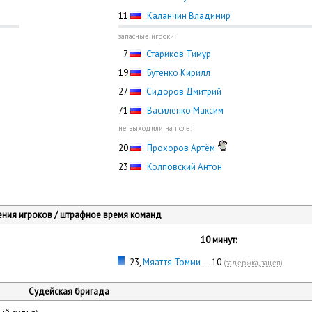
11
Каланчин Владимир
запасные игроки:
0
7
Стариков Тимур
19
Бутенко Кирилл
27
Сидоров Дмитрий
71
Василенко Максим
не выходили на поле:
20
Прохоров Артём
23
Колповский Антон
ния игроков / штрафное время команд
10 минут:
23,
Мяаття Томми
— 10
(
задержка, зацеп
)
Судейская бригада