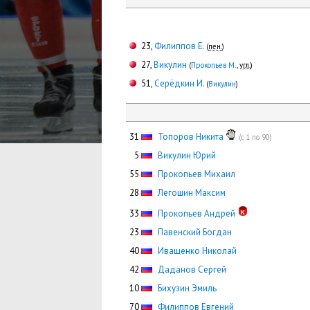
23,
Филиппов Е.
(
пен.
)
27,
Викулин
(
Прокопьев М.
,
угл.
)
51,
Серёдкин И.
(
Викулин
)
31
Топоров Никита
(с 1 по 90)
0
5
Викулин Юрий
55
Прокопьев Михаил
28
Легошин Максим
33
Прокопьев Андрей
23
Павенский Богдан
40
Иващенко Николай
42
Даданов Сергей
10
Бихузин Эмиль
70
Филиппов Евгений