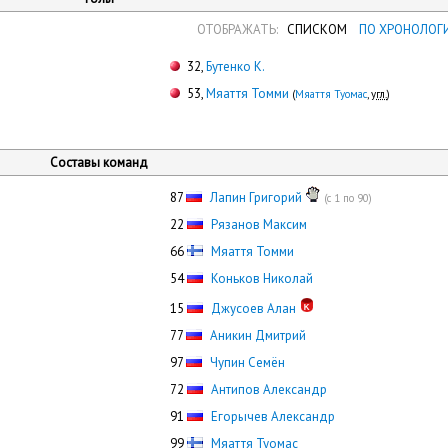
ОТОБРАЖАТЬ:
СПИСКОМ
ПО ХРОНОЛОГ
32,
Бутенко К.
53,
Мяаття Томми
(
Мяаття Туомас
,
угл.
)
Составы команд
87
Лапин Григорий
(с 1 по 90)
22
Рязанов Максим
66
Мяаття Томми
54
Коньков Николай
15
Джусоев Алан
77
Аникин Дмитрий
97
Чупин Семён
72
Антипов Александр
91
Егорычев Александр
99
Мяаття Туомас