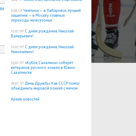
ИИ
Чемпион — в Хабаровск, лучший
5.08, СР
защитник — в Москву: главные
переходы межсезонья
С днём рождения, Николай
31.07, ПТ
Валерьевич!
С днём рождения, Николай
31.07, ПТ
Николаевич!
«Кубок Сахалина» соберёт
31.07, ПТ
ветеранов русского хоккея в Южно-
Сахалинске
День Дружбы: Как СССР помог
30.07, ЧТ
объединить мировой хоккей с мячом
Архив новостей