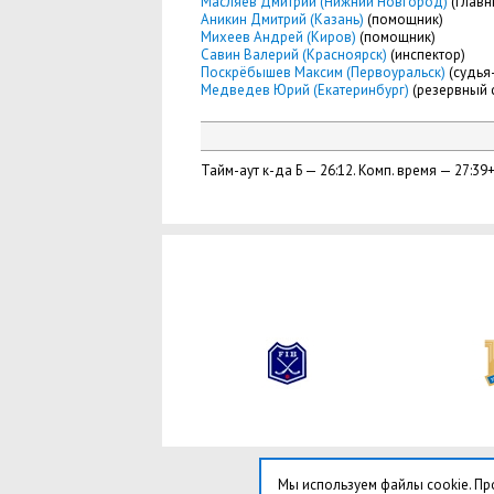
Масляев Дмитрий (Нижний Новгород)
(главн
Аникин Дмитрий (Казань)
(помощник)
Михеев Андрей (Киров)
(помощник)
Савин Валерий (Красноярск)
(инспектор)
Поскрёбышев Максим (Первоуральск)
(судья
Медведев Юрий (Екатеринбург)
(резервный 
Тайм-аут к-да Б — 26:12. Комп. время — 27:39+
Мы используем файлы cookie. Пр