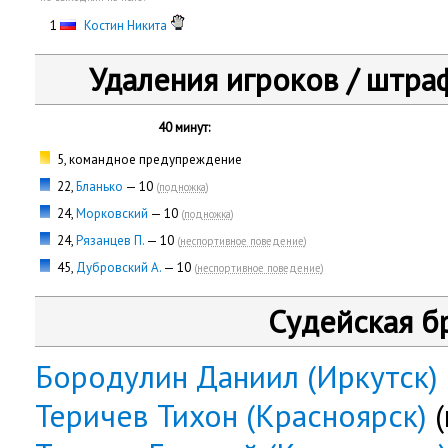
0
1
Костин Никита
Удаления игроков / штра
40 минут:
5, командное предупреждение
22,
Бланько
— 10
(
подножка
)
24,
Морковский
— 10
(
подножка
)
24,
Рязанцев П.
— 10
(
неспортивное поведение
)
45,
Дубровский А.
— 10
(
неспортивное поведение
)
Судейская б
Бородулин Даниил (Иркутск)
Теричев Тихон (Красноярск)
(