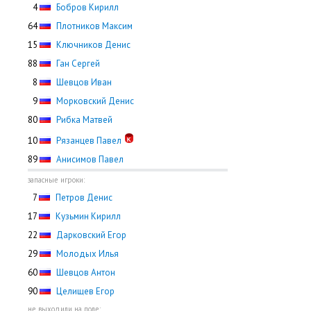
0
4
Бобров Кирилл
64
Плотников Максим
15
Ключников Денис
88
Ган Сергей
0
8
Шевцов Иван
0
9
Морковский Денис
80
Рибка Матвей
10
Рязанцев Павел
89
Анисимов Павел
запасные игроки:
0
7
Петров Денис
17
Кузьмин Кирилл
22
Дарковский Егор
29
Молодых Илья
60
Шевцов Антон
90
Целищев Егор
не выходили на поле: