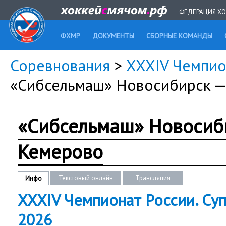
ФЕДЕРАЦИЯ ХО
ФХМР
ДОКУМЕНТЫ
СБОРНЫЕ КОМАНДЫ
Соревнования
>
XXXIV Чемпио
«Сибсельмаш» Новосибирск —
«Сибсельмаш» Новосиби
Кемерово
Текстовый онлайн
Трансляция
Инфо
XXXIV Чемпионат России. Суп
2026