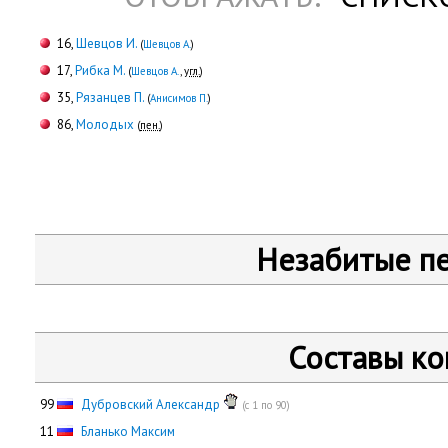
16,
Шевцов И.
(
Шевцов А.
)
17,
Рибка М.
(
Шевцов А.
,
угл.
)
35,
Рязанцев П.
(
Анисимов П.
)
86,
Молодых
(
пен.
)
Незабитые п
Составы к
99
Дубровский Александр
(с 1 по 90)
11
Бланько Максим