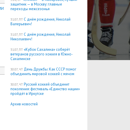
защитник — в Москву: главные
ИИ
переходы межсезонья
С днём рождения, Николай
31.07, ПТ
Валерьевич!
С днём рождения, Николай
31.07, ПТ
Николаевич!
«Кубок Сахалина» соберёт
31.07, ПТ
ветеранов русского хоккея в Южно-
Сахалинске
День Дружбы: Как СССР помог
30.07, ЧТ
объединить мировой хоккей с мячом
Русский хоккей объединит
30.07, ЧТ
поколения: фестиваль «Единство нации»
пройдёт в Иркутске
Архив новостей