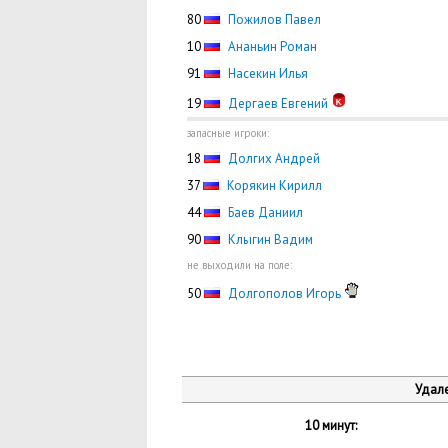
80
Пожилов Павел
10
Ананьин Роман
91
Насекин Илья
19
Дергаев Евгений
запасные игроки:
18
Долгих Андрей
37
Корякин Кирилл
44
Баев Даниил
90
Клыгин Вадим
не выходили на поле:
50
Долгополов Игорь
Удале
10 минут: