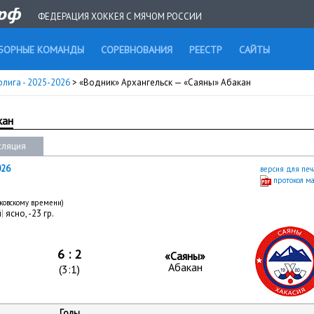
ФЕДЕРАЦИЯ ХОККЕЯ С МЯЧОМ РОССИИ
БОРНЫЕ КОМАНДЫ
СОРЕВНОВАНИЯ
РЕЕСТР
САЙТЫ
рлига - 2025-2026
> «Водник» Архангельск — «Саяны» Абакан
кан
сляция
026
версия для печ
протокол м
сковскому времени)
й
|
ясно, -23 гр.
6 : 2
«Саяны»
Абакан
(3:1)
Голы