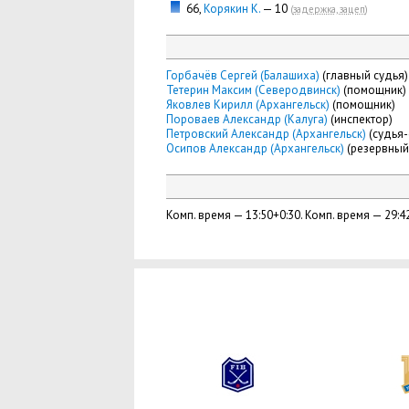
66,
Корякин К.
— 10
(
задержка, зацеп
)
Горбачёв Сергей (Балашиха)
(главный судья)
Тетерин Максим (Северодвинск)
(помощник)
Яковлев Кирилл (Архангельск)
(помощник)
Пороваев Александр (Калуга)
(инспектор)
Петровский Александр (Архангельск)
(судья-
Осипов Александр (Архангельск)
(резервный
Комп. время — 13:50+0:30. Комп. время — 29:4