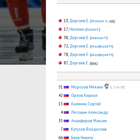
13,
Дергаев Е.
(
Легошин А.
,
угл.
)
17,
Насекин
(
Орлов К.
)
38,
Дергаев Е.
(
Ананьин Р.
)
72,
Дергаев Е.
(
Анциферов М.
)
78,
Дергаев Е.
(
Анциферов М.
)
87,
Дергаев Е.
(
пен.
)
51
Морозов Михаил
(с 1 по 90)
42
Орлов Кирилл
15
Калинин Сергей
0
4
Легошин Александр
35
Анциферов Максим
0
7
Кутузов Владислав
66
Баев Никита