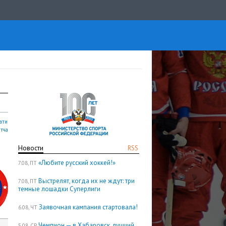
ати
атча
Новости
RSS
«Любите русский хоккей!»
7.08, ПТ
Выстрелят, когда их не ждут: три
7.08, ПТ
темные лошадки Суперлиги
Заявочная кампания стартовала!
6.08, ЧТ
Чемпион — в Хабаровск, лучший
5.08, СР