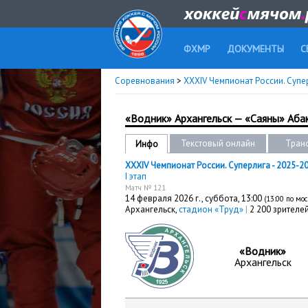
ФХМР
ДОКУМЕНТЫ
С
Соревнования
>
XXXIV Чемпионат России. Супе
«Водник» Архангельск — «Саяны» Аба
Текстовый онлайн
Тран
Инфо
XXXIV Чемпионат России. Суперлига - 2025-2
I этап
Матч № 121
14 февраля 2026 г.,
суббота
, 13:00
(13:00 по мо
Архангельск,
стадион «Труд»
|
2 200 зрителе
«Водник»
Архангельск