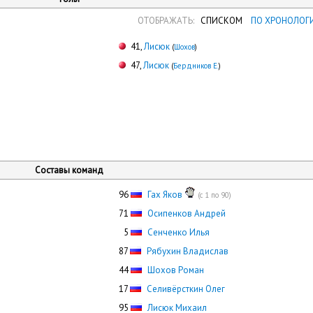
ОТОБРАЖАТЬ:
СПИСКОМ
ПО ХРОНОЛОГ
41,
Лисюк
(
Шохов
)
47,
Лисюк
(
Бердников Е.
)
Составы команд
96
Гах Яков
(с 1 по 90)
71
Осипенков Андрей
0
5
Сенченко Илья
87
Рябухин Владислав
44
Шохов Роман
17
Селивёрсткин Олег
95
Лисюк Михаил