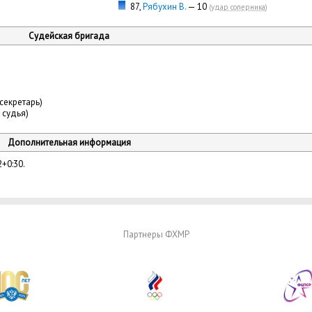
87,
Рябухин В.
— 10
(
удар соперника
)
Судейская бригада
секретарь)
 судья)
Дополнительная информация
2+0:30.
Партнеры ФХМР