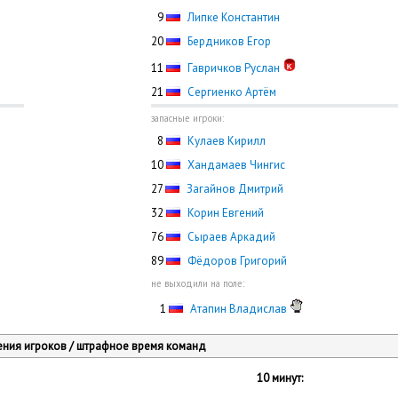
0
9
Липке Константин
20
Бердников Егор
11
Гавричков Руслан
21
Сергиенко Артём
запасные игроки:
0
8
Кулаев Кирилл
10
Хандамаев Чингис
27
Загайнов Дмитрий
32
Корин Евгений
76
Сыраев Аркадий
89
Фёдоров Григорий
не выходили на поле:
0
1
Атапин Владислав
ния игроков / штрафное время команд
10 минут: