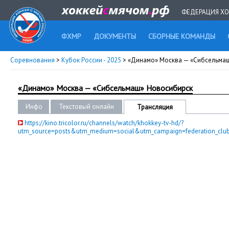
ФЕДЕРАЦИЯ ХО
ФХМР
ДОКУМЕНТЫ
СБОРНЫЕ КОМАНДЫ
Соревнования
>
Кубок России - 2025
> «Динамо» Москва — «Сибсельма
«Динамо» Москва — «Сибсельмаш» Новосибирск
Инфо
Текстовый онлайн
Трансляция
https://kino.tricolor.ru/channels/watch/khokkey-tv-hd/?
utm_source=posts&utm_medium=social&utm_campaign=federation_club