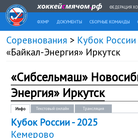
ФЕДЕРАЦИЯ ХО
ФХМР
ДОКУМЕНТЫ
СБОРНЫЕ КОМАНДЫ
Соревнования
>
Кубок России
«Байкал-Энергия» Иркутск
«Сибсельмаш» Новосиби
Энергия» Иркутск
Текстовый онлайн
Трансляция
Инфо
Кубок России - 2025
Кемерово