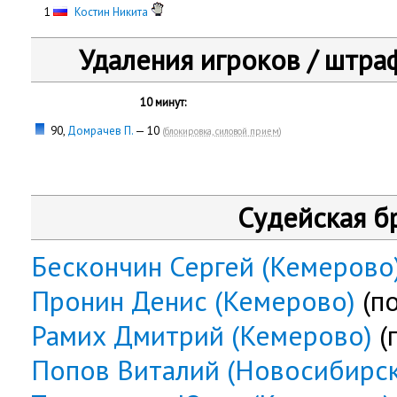
0
1
Костин Никита
Удаления игроков / штра
10 минут:
90,
Домрачев П.
— 10
(
блокировка, силовой прием
)
Судейская б
Бескончин Сергей (Кемерово
Пронин Денис (Кемерово)
(п
Рамих Дмитрий (Кемерово)
(
Попов Виталий (Новосибирск