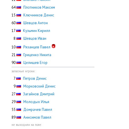
64
Плотников Максим
15
Ключников Денис
60
Шевцов Антон
17
Кузьмин Кирилл
0
8
Шевцов Иван
10
Рязанцев Павел
21
Гриценко Никита
90
Целищев Егор
запасные игроки:
0
7
Петров Денис
0
9
Морковский Денис
27
Загайнов Дмитрий
29
Молодых Илья
55
Домрачев Павел
89
Анисимов Павел
не выходили на поле: