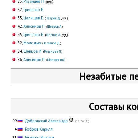
23,
Рязанцев П.
(
пен.
)
32,
Гриценко Н.
35,
Целищев Е.
(
Петров Д.
,
угл.
)
42,
Анисимов П.
(
Шевцов А.
)
45,
Гриценко Н.
(
Шевцов А.
,
угл.
)
82,
Молодых
(
Загайнов Д.
)
84,
Шевцов И.
(
Рязанцев П.
)
86,
Анисимов П.
(
Морковский
)
Незабитые п
Составы к
99
Дубровский Александр
(с 1 по 90)
0
4
Бобров Кирилл
11
Бланько Максим